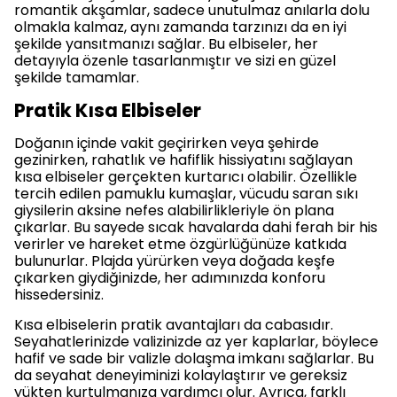
romantik akşamlar, sadece unutulmaz anılarla dolu
olmakla kalmaz, aynı zamanda tarzınızı da en iyi
şekilde yansıtmanızı sağlar. Bu elbiseler, her
detayıyla özenle tasarlanmıştır ve sizi en güzel
şekilde tamamlar.
Pratik Kısa Elbiseler
Doğanın içinde vakit geçirirken veya şehirde
gezinirken, rahatlık ve hafiflik hissiyatını sağlayan
kısa elbiseler gerçekten kurtarıcı olabilir. Özellikle
tercih edilen pamuklu kumaşlar, vücudu saran sıkı
giysilerin aksine nefes alabilirlikleriyle ön plana
çıkarlar. Bu sayede sıcak havalarda dahi ferah bir his
verirler ve hareket etme özgürlüğünüze katkıda
bulunurlar. Plajda yürürken veya doğada keşfe
çıkarken giydiğinizde, her adımınızda konforu
hissedersiniz.
Kısa elbiselerin pratik avantajları da cabasıdır.
Seyahatlerinizde valizinizde az yer kaplarlar, böylece
hafif ve sade bir valizle dolaşma imkanı sağlarlar. Bu
da seyahat deneyiminizi kolaylaştırır ve gereksiz
yükten kurtulmanıza yardımcı olur. Ayrıca, farklı