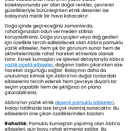
koleksiyonunda yer alan doğal renkler, çevrenin
güzellikleriyle bütünleşirken etnik desenler ise
balayınıza mistik bir hava katacaktır.
Doğa içinde geçireceğiniz zamanlarda,
rahatlığınızdan ödün vermeden stilinizi
koruyabilirsiniz. Doğa yürüyüşleri veya dağ gezileri
için özellikle tercih edilebilecek olan Abbra pamuklu
yazlık elbiseler, hem şık bir görünüm sunar hem de
aktivitelerinizde rahat hareket etmenize olanak
tanır. Esnek kumaşları ve işlevsel detaylarıyla Abbra
yazlık çiçekli elbiseler
, doğanın tadını çıkarırken size
hareket özgürlüğü sağlar. Balayınızı daha da
unutulmaz kılmak için Abbra'nın doğal tonlardaki
elbiselerini tercih ederek hem çevreye duyarlı bir
seçim yapabilir hem de şıklığınızı ön plana
çıkarabilirsiniz.
Abbra'nın yazlık etnik
desenli pamuklu elbiseleri
,
balayı tatilinizde size birçok avantaj sunacaktır. Bu
elbiselerin öne çıkan özelliklerinden bazıları:
Rahatlık:
Pamuklu kumaştan yapılmış olan Abbra
elbiseleri, gün boyu rahat etmenizi sağlar. Bu