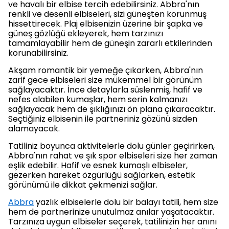
ve havalı bir elbise tercih edebilirsiniz. Abbra'nın
renkli ve desenli elbiseleri, sizi güneşten korunmuş
hissettirecek. Plaj elbisenizin üzerine bir şapka ve
güneş gözlüğü ekleyerek, hem tarzınızı
tamamlayabilir hem de güneşin zararlı etkilerinden
korunabilirsiniz.
Akşam romantik bir yemeğe çıkarken, Abbra'nın
zarif gece elbiseleri size mükemmel bir görünüm
sağlayacaktır. İnce detaylarla süslenmiş, hafif ve
nefes alabilen kumaşlar, hem serin kalmanızı
sağlayacak hem de şıklığınızı ön plana çıkaracaktır.
Seçtiğiniz elbisenin ile partneriniz gözünü sizden
alamayacak.
Tatiliniz boyunca aktivitelerle dolu günler geçirirken,
Abbra'nın rahat ve şık spor elbiseleri size her zaman
eşlik edebilir. Hafif ve esnek kumaşlı elbiseler,
gezerken hareket özgürlüğü sağlarken, estetik
görünümü ile dikkat çekmenizi sağlar.
Abbra
yazlık elbiselerle dolu bir balayı tatili, hem size
hem de partnerinize unutulmaz anılar yaşatacaktır.
Tarzınıza uygun elbiseler seçerek, tatilinizin her anını