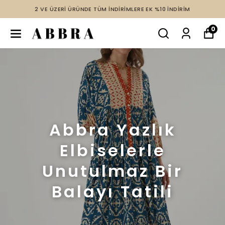
2 VE ÜZERİ ÜRÜNDE TÜM İNDİRİMLERE EK %10 İNDİRİM
0
Abbra Yazlık
Elbiselerle
Unutulmaz Bir
Balayı Tatili