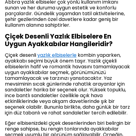
Abbra yazlık elbiseler çok yönlü kullanım imkanı
sunan ve her duruma uygun estetik ve konforlu
parçalardır. Gündelik yaşamdan tatil aktivitelerine,
şehir gezilerinden özel davetlere kadar geniş bir
kullanım alanına sahiptirler.
Çiçek Desenli Yazlık Elbiselere En
Uygun Ayakkabılar Hangileridir?
Çiçek desenli
yazlık elbiselerle
kombin yaparken,
ayakkabı seçimi büyük önem taşır. Yazlık çiçekli
elbiselerin hafif ve romantik havasını tamamlayacak
uygun ayakkabılar seçmek, görünümünüzü
tamamlayacak ve tarzınızı yansıtacaktır. Yaz
mevsiminin sıcak günlerinde rahatlık arayanlar için
sandaletler harika bir seçenek olur. Yüksek topuklu,
ince bantlı sandaletler özellikle açık hava
etkinliklerinde veya akşam davetlerinde şık bir
seçenek olabilir. Bununla birlikte, daha günlük bir tarz
için düz tabanlı ve rahat sandaletler tercih edilebilir.
Eğer elbisenizdeki çiçek desenlerinden biri belirgin bir
renge sahipse, bu rengin tonlarında ayakkabılar
seçmek uyumlu bir görünüm sağlayabilir. Örneğin,