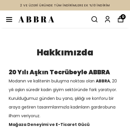
2 VE ÜZERİ ÜRÜNDE TÜM İNDİRİMLERE EK %10 İNDİRİM
0
Hakkımızda
20 Yılı Aşkın Tecrübeyle ABBRA
Modanın ve kalitenin buluşma noktası olan
ABBRA
, 20
yılı aşkın süredir kadın giyim sektöründe fark yaratıyor.
Kurulduğumuz günden bu yana, şıklığı ve konforu bir
araya getiren tasarımlarımızla kadınların gardırobuna
ilham veriyoruz.
Mağaza Deneyimi ve E-Ticaret Gücü