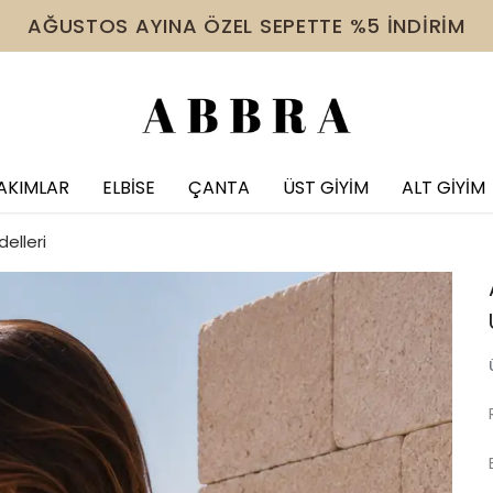
 VE ÜZERİ ÜRÜNDE TÜM İNDİRİMLERE EK %10 İNDİR
AKIMLAR
ELBİSE
ÇANTA
ÜST GİYİM
ALT GİYİM
elleri