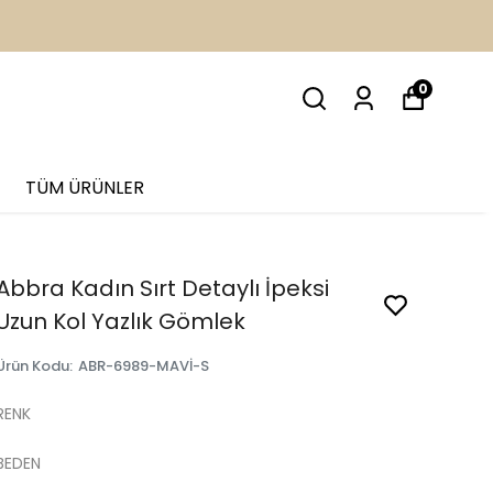
İM
0
TÜM ÜRÜNLER
Abbra Kadın Sırt Detaylı İpeksi
Uzun Kol Yazlık Gömlek
Ürün Kodu
:
ABR-6989-MAVİ-S
RENK
BEDEN