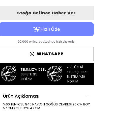
Stoğa Gelince Haber Ver
WHATSAPP
2 VE ÜZERİ
TEMMUZ’A ÖZEL
SİPARİŞLERDE
SEPETE %5
EKSTRA %10
İNDİRİM
İNDİRİM
Ürün Açıklaması
%60 TEN-CEL %40 NAYLON GÖĞÜS ÇEVRESİ 90 CM BOY
57 CM KOL BOYU 47 CM