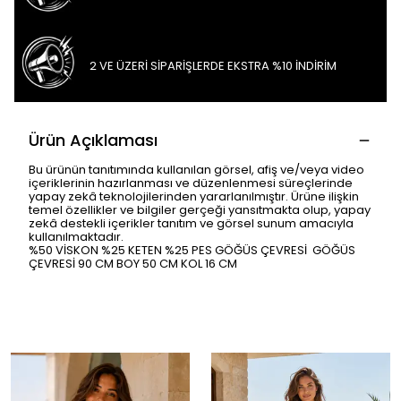
2 VE ÜZERİ SİPARİŞLERDE EKSTRA %10 İNDİRİM
Ürün Açıklaması
Bu ürünün tanıtımında kullanılan görsel, afiş ve/veya video
içeriklerinin hazırlanması ve düzenlenmesi süreçlerinde
yapay zekâ teknolojilerinden yararlanılmıştır. Ürüne ilişkin
temel özellikler ve bilgiler gerçeği yansıtmakta olup, yapay
zekâ destekli içerikler tanıtım ve görsel sunum amacıyla
kullanılmaktadır.
%50 VİSKON %25 KETEN %25 PES GÖĞÜS ÇEVRESİ GÖĞÜS
ÇEVRESİ 90 CM BOY 50 CM KOL 16 CM