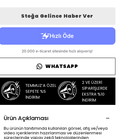
Stoğa Gelince Haber Ver
WHATSAPP
2 VE ÜZERİ
TEMMUZ’A ÖZEL
SİPARİŞLERDE
SEPETE %5
EKSTRA %10
İNDİRİM
İNDİRİM
Ürün Açıklaması
Bu ürünün tanıtımında kullanılan görsel, afiş ve/veya
video içeriklerinin hazırlanması ve düzenlenmesi
süreçlerinde yapay zekâ teknolojilerinden