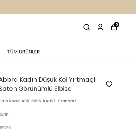
İM
0
TÜM ÜRÜNLER
Abbra Kadın Düşük Kol Yırtmaçlı
Saten Görünümlü Elbise
Ürün Kodu
:
ABR-6895-KAHVE-Standart
RENK
BEDEN