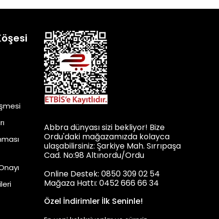
Köşesi
eşmesi
rı
Abbra dünyası sizi bekliyor! Bize
Ordu'daki mağazamızda kolayca
unması
ulaşabilirsiniz: Şarkiye Mah. Sırrıpaşa
Cad. No:98 Altınordu/Ordu
 Onayı
Online Destek: 0850 309 02 54
Mağaza Hattı: 0452 666 66 34
leri
Özel İndirimler İlk Seninle!