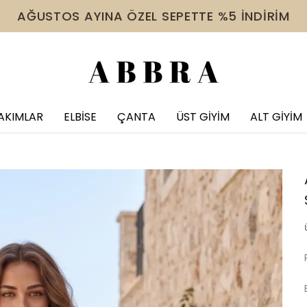
 VE ÜZERİ ÜRÜNDE TÜM İNDİRİMLERE EK %10 İNDİR
AKIMLAR
ELBİSE
ÇANTA
ÜST GİYİM
ALT GİYİM