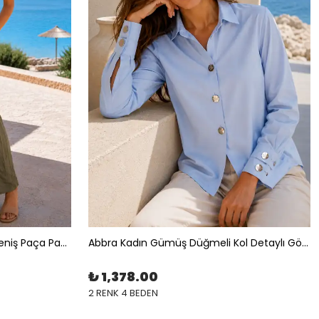
Abbra Kadın Beli Kalın Lastikli Geniş Paça Pantolon
Abbra Kadın Gümüş Düğmeli Kol Detaylı Gömlek
₺ 1,378.00
2 RENK 4 BEDEN