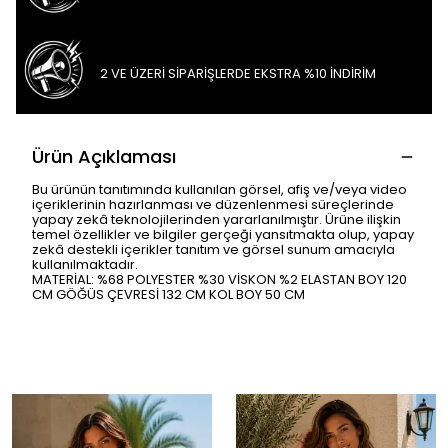
2 VE ÜZERİ SİPARİŞLERDE EKSTRA %10 İNDİRİM
Ürün Açıklaması
Bu ürünün tanıtımında kullanılan görsel, afiş ve/veya video
içeriklerinin hazırlanması ve düzenlenmesi süreçlerinde
yapay zekâ teknolojilerinden yararlanılmıştır. Ürüne ilişkin
temel özellikler ve bilgiler gerçeği yansıtmakta olup, yapay
zekâ destekli içerikler tanıtım ve görsel sunum amacıyla
kullanılmaktadır.
MATERİAL: %68 POLYESTER %30 VİSKON %2 ELASTAN BOY 120
CM GÖĞÜS ÇEVRESİ 132 CM KOL BOY 50 CM