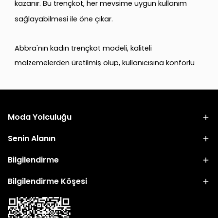
kazanır. Bu trençkot, her mevsime uygun kullanım
sağlayabilmesi ile öne çıkar.
Abbra'nın kadın trençkot modeli, kaliteli
malzemelerden üretilmiş olup, kullanıcısına konforlu
bir giyim deneyimi sunmayı amaçlar. Koleksiyon, farklı
renk seçenekleriyle kişisel tercihlere hitap eder. Zarif
detaylar ve kesimlerle tasarlanan trençkot, hem
Moda Yolculuğu
günlük kullanım hem de özel günlerde şıklığıyla öne
çıkabilecek bir parça olarak değerlendirilebilir.
Senin Alanın
Bilgilendirme
Abbra, modaya uygun tasarımlarıyla bilinen bir
marka olup, müşteri memnuniyetini ön planda tutar.
Bilgilendirme Köşesi
Kadın trençkot koleksiyonu da bu anlayışın bir
yansıması olarak öne çıkar. Trendleri takip eden,