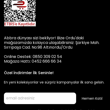
kadınların tercih edebileceği trençkot modelleri, giyim
dolabında vazgeçilmez bir parça olmaya aday
görünür.
Trençkot Nedir?
Abbra dünyası sizi bekliyor! Bize Ordu'daki
Trençkot, yağmurlu ve serin hava koşullarında
mağazamızda kolayca ulaşabilirsiniz: Şarkiye Mah.
Sırrıpaşa Cad. No:98 Altınordu/Ordu
kullanılan, uzun bir ceket türüdür. Bel hizasında veya
biraz daha uzun olup, ön taraflarında düğme veya
Online Destek: 0850 309 02 54
Mağaza Hattı: 0452 666 66 34
fermuar ile kapanabilirler. Trençkotlar, beli
vurgulamak için genellikle kuşak veya kemer ile
Özel İndirimler İlk Seninle!
tasarlanır. Yaka kısmında ise büyük ve düşük omuz
En yeni koleksiyonlar ve sürpriz kampanyalar ilk sana gelsin.
askıları gibi askeri tarzda detaylar bulunabilir. Ayrıca
klasik ve şık bir görünüm sunmaları nedeniyle sıklıkla iş
giyiminde tercih edilirler. Ancak günlük kullanım için de
Hemen Katıl
uygun olabilirler.