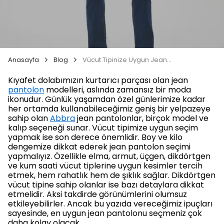
Anasayfa
Blog
Vücut Tipinize Uygun Jean Seçimi Nasıl Olmalı?
Kıyafet dolabımızın kurtarıcı parçası olan jean
pantolon
modelleri, aslında zamansız bir moda
ikonudur. Günlük yaşamdan özel günlerimize kadar
her ortamda kullanabileceğimiz geniş bir yelpazeye
sahip olan
Abbra
jean pantolonlar, birçok model ve
kalıp seçeneği sunar. Vücut tipimize uygun seçim
yapmak ise son derece önemlidir. Boy ve kilo
dengemize dikkat ederek jean pantolon seçimi
yapmalıyız. Özellikle elma, armut, üçgen, dikdörtgen
ve kum saati vücut tiplerine uygun kesimler tercih
etmek, hem rahatlık hem de şıklık sağlar. Dikdörtgen
vücut tipine sahip olanlar ise bazı detaylara dikkat
etmelidir. Aksi takdirde görünümlerini olumsuz
etkileyebilirler. Ancak bu yazıda vereceğimiz ipuçları
sayesinde, en uygun jean pantolonu seçmeniz çok
daha kolay olacak.