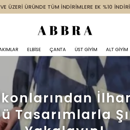
AĞUSTOS AYINA ÖZEL SEPETTE %5 İNDİRİM
AKIMLAR
ELBİSE
ÇANTA
ÜST GİYİM
ALT GİYİM
konlarından İlha
ü Tasarımlarla Şı