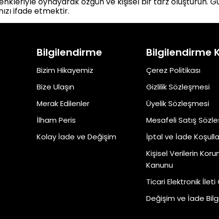
renkleriyle oynayarak özgün ve kişisel bir tarz oluşturun. G
ızı ifade etmektir.
Bilgilendirme
Bilgilendirme 
Bizim Hikayemiz
Çerez Politikası
Bize Ulaşın
Gizlilik Sözleşmesi
Merak Edilenler
Üyelik Sözleşmesi
İlham Peris
Mesafeli Satış Sözl
Kolay İade ve Değişim
İptal ve İade Koşulla
Kişisel Verilerin Kor
Kanunu
Ticari Elektronik İleti
Değişim ve İade Bilgi