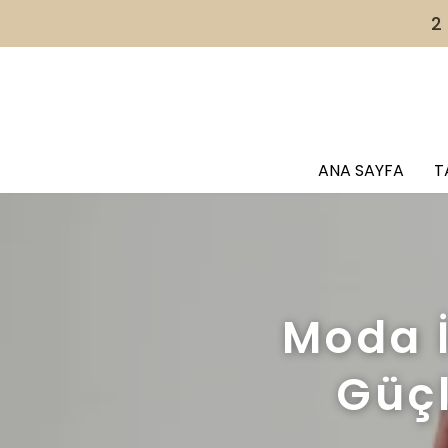
ANA SAYFA
T
Moda İ
Güçl