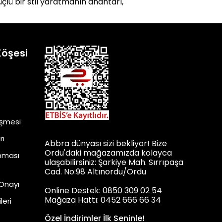
üçlü bir stil yaratmanın anahtarı,
Köşesi
eşmesi
rı
Abbra dünyası sizi bekliyor! Bize
Ordu'daki mağazamızda kolayca
unması
ulaşabilirsiniz: Şarkiye Mah. Sırrıpaşa
Cad. No:98 Altınordu/Ordu
 Onayı
Online Destek: 0850 309 02 54
Mağaza Hattı: 0452 666 66 34
leri
Özel İndirimler İlk Seninle!