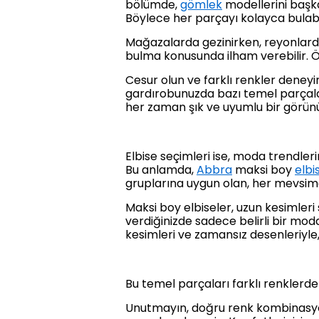
bölümde,
gömlek
modellerini başka
Böylece her parçayı kolayca bulabili
Mağazalarda gezinirken, reyonlarda
bulma konusunda ilham verebilir. Ö
Cesur olun ve farklı renkler deneyin
gardırobunuzda bazı temel parçal
her zaman şık ve uyumlu bir görün
Elbise seçimleri ise, moda trendleri
Bu anlamda,
Abbra
maksi boy
elbi
gruplarına uygun olan, her mevsimd
Maksi boy elbiseler, uzun kesimler
verdiğinizde sadece belirli bir mo
kesimleri ve zamansız desenleriyle,
Bu temel parçaları farklı renklerde
Unutmayın, doğru renk kombinasyonla