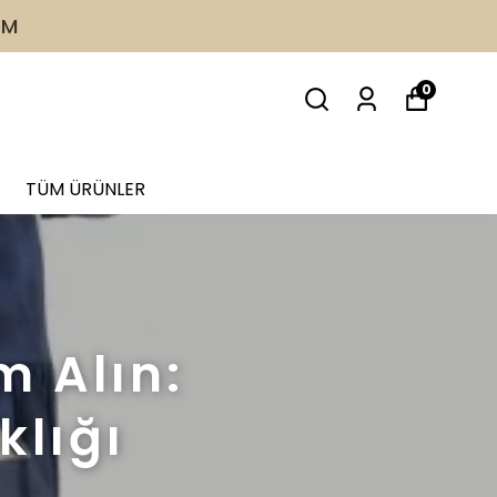
0
TÜM ÜRÜNLER
m Alın:
klığı