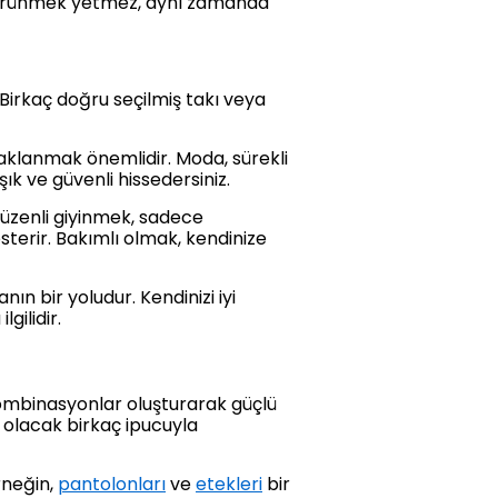
k görünmek yetmez, aynı zamanda
Birkaç doğru seçilmiş takı veya
daklanmak önemlidir. Moda, sürekli
k ve güvenli hissedersiniz.
düzenli giyinmek, sadece
terir. Bakımlı olmak, kendinize
nın bir yoludur. Kendinizi iyi
gilidir.
ombinasyonlar oluşturarak güçlü
 olacak birkaç ipucuyla
rneğin,
pantolonları
ve
etekleri
bir