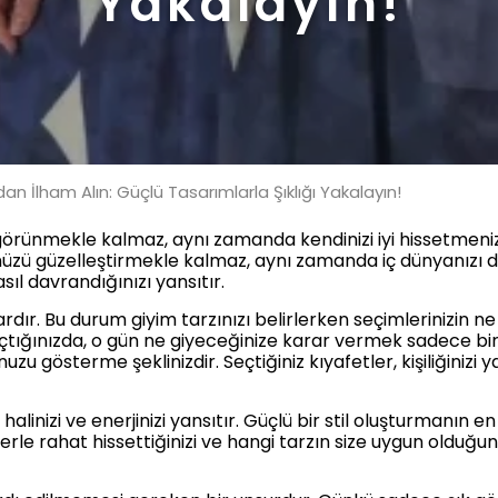
Yakalayın!
an İlham Alın: Güçlü Tasarımlarla Şıklığı Yakalayın!
i görünmekle kalmaz, aynı zamanda kendinizi iyi hissetmenizi
nüzü güzelleştirmekle kalmaz, aynı zamanda iç dünyanızı da 
asıl davrandığınızı yansıtır.
rdır. Bu durum giyim tarzınızı belirlerken seçimlerinizin n
çtığınızda, o gün ne giyeceğinize karar vermek sadece bir ru
 gösterme şeklinizdir. Seçtiğiniz kıyafetler, kişiliğinizi y
alinizi ve enerjinizi yansıtır. Güçlü bir stil oluşturmanın en
lerle rahat hissettiğinizi ve hangi tarzın size uygun olduğun