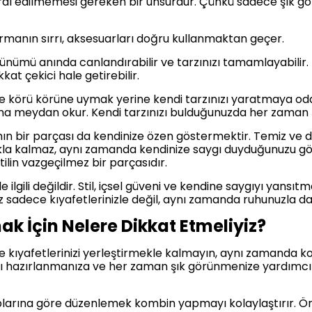
öz ardı edilmemesi gereken bir unsurdur. Çünkü sadece şı
şturmanın sırrı, aksesuarları doğru kullanmaktan geçer.
ünümü anında canlandırabilir ve tarzınızı tamamlayabilir. 
kkat çekici hale getirebilir.
lere körü körüne uymak yerine kendi tarzınızı yaratmaya o
ana meydan okur. Kendi tarzınızı bulduğunuzda her zaman şı
anın bir parçası da kendinize özen göstermektir. Temiz ve 
akla kalmaz, aynı zamanda kendinize saygı duyduğunuzu gös
tilin vazgeçilmez bir parçasıdır.
ilgili değildir. Stil, içsel güveni ve kendine saygıyı yansıtma
z sadece kıyafetlerinizle değil, aynı zamanda ruhunuzla da il
mak İçin Nelere Dikkat Etmeliyiz?
kıyafetlerinizi yerleştirmekle kalmayın, aynı zamanda k
ızlı hazırlanmanıza ve her zaman şık görünmenize yardımcı
plarına göre düzenlemek kombin yapmayı kolaylaştırır. Ö