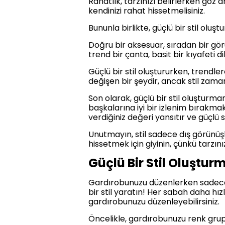
Rahatlık, tarzınızı belirlerken g
kendinizi rahat hissetmelisiniz.
Bununla birlikte, güçlü bir stil olu
Doğru bir aksesuar, sıradan bir gör
trend bir çanta, basit bir kıyafeti di
Güçlü bir stil oluştururken, trend
değişen bir şeydir, ancak stil zam
Son olarak, güçlü bir stil oluşturm
başkalarına iyi bir izlenim bırakm
verdiğiniz değeri yansıtır ve güçlü s
Unutmayın, stil sadece dış görünüşle 
hissetmek için giyinin, çünkü tarzını
Güçlü Bir Stil Oluştur
Gardırobunuzu düzenlerken sadece 
bir stil yaratın! Her sabah daha h
gardırobunuzu düzenleyebilirsiniz.
Öncelikle, gardırobunuzu renk gru