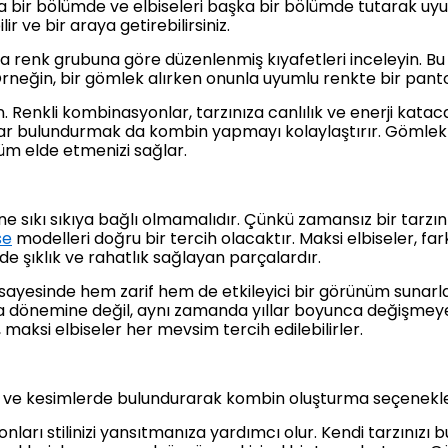
 bir bölümde ve elbiseleri başka bir bölümde tutarak uyum
r ve bir araya getirebilirsiniz.
 renk grubuna göre düzenlenmiş kıyafetleri inceleyin. Bu 
rneğin, bir gömlek alırken onunla uyumlu renkte bir pantol
. Renkli kombinasyonlar, tarzınıza canlılık ve enerji kataca
ar bulundurmak da kombin yapmayı kolaylaştırır. Gömlek
üm elde etmenizi sağlar.
ne sıkı sıkıya bağlı olmamalıdır. Çünkü zamansız bir tarzın
se
modelleri doğru bir tercih olacaktır. Maksi elbiseler, far
e şıklık ve rahatlık sağlayan parçalardır.
i sayesinde hem zarif hem de etkileyici bir görünüm sunar
da dönemine değil, aynı zamanda yıllar boyunca değişmeyen
 maksi elbiseler her mevsim tercih edilebilirler.
 ve kesimlerde bulundurarak kombin oluşturma seçeneklerini
rı stilinizi yansıtmanıza yardımcı olur. Kendi tarzınızı bu