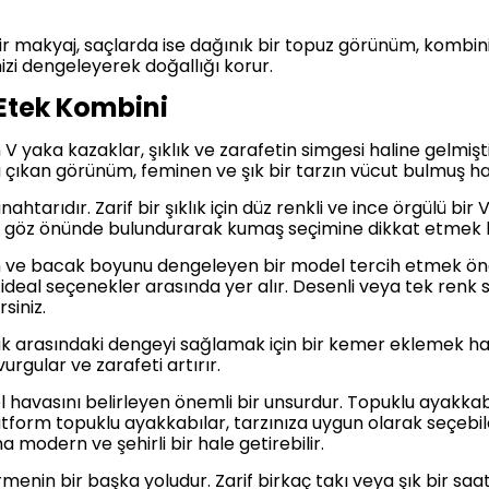
r makyaj, saçlarda ise dağınık bir topuz görünüm, kombinin 
zi dengeleyerek doğallığı korur.
Etek Kombini
V yaka kazaklar, şıklık ve zarafetin simgesi haline gelmiştir
 çıkan görünüm, feminen ve şık bir tarzın vücut bulmuş hal
htarıdır. Zarif bir şıklık için düz renkli ve ince örgülü bir 
göz önünde bulundurarak kumaş seçimine dikkat etmek kombi
an ve bacak boyunu dengeleyen bir model tercih etmek ön
n ideal seçenekler arasında yer alır. Desenli veya tek renk 
rsiniz.
ak arasındaki dengeyi sağlamak için bir kemer eklemek harika
rgular ve zarafeti artırır.
 havasını belirleyen önemli bir unsurdur. Topuklu ayakkabı
platform topuklu ayakkabılar, tarzınıza uygun olarak seçebi
 modern ve şehirli bir hale getirebilir.
rmenin bir başka yoludur. Zarif birkaç takı veya şık bir saa