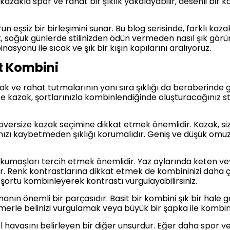
 kazakla spor ve rahat bir şıklık yakalayabilir, desenli bir k
 eşsiz bir birleşimini sunar. Bu blog serisinde, farklı kaza
 soğuk günlerde stilinizden ödün vermeden nasıl şık görün
nasyonu ile sıcak ve şık bir kışın kapılarını aralıyoruz.
t Kombini
ak ve rahat tutmalarının yanı sıra şıklığı da beraberinde g
ize kazak, şortlarınızla kombinlendiğinde oluşturacağınız s
 oversize kazak seçimine dikkat etmek önemlidir. Kazak, s
ızı kaybetmeden şıklığı korumalıdır. Geniş ve düşük omuz
.
umaşları tercih etmek önemlidir. Yaz aylarında keten vey
ilir. Renk kontrastlarına dikkat etmek de kombininizi daha çe
ir şortu kombinleyerek kontrastı vurgulayabilirsiniz.
ın önemli bir parçasıdır. Basit bir kombini şık bir hale g
 kemerle belinizi vurgulamak veya büyük bir şapka ile kombi
 havasını belirleyen bir diğer unsurdur. Eğer daha spor ve