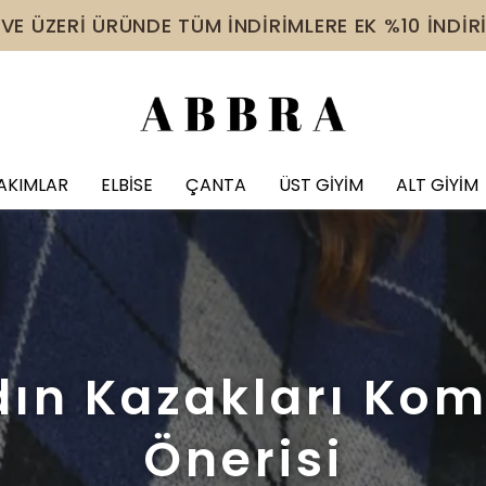
 VE ÜZERİ ÜRÜNDE TÜM İNDİRİMLERE EK %10 İNDİR
AKIMLAR
ELBİSE
ÇANTA
ÜST GİYİM
ALT GİYİM
ın Kazakları Ko
Önerisi