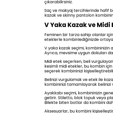
çıkarabilirsiniz.
Saç ve makyaj tercihlerinde hafif bi
kazak ve skinny pantolon kombinini
V Yaka Kazak ve Midi 
Feminen bir tarza sahip olanlar için 
eteklerle kombinlediğinizde ortaya
V yaka kazak seçimi, kombininizin ana
Ayrıca, mevsime uygun dokuları da 
Midi etek seçerken, beli vurgulay
kesimli midi etekler, bu kombin içi
seçerek kombininizi kişiselleştirebili
Belinizi vurgulamak ve etek ile kaz
kombininizi tamamlayarak belinizi vu
Ayakkabı seçimi, kombininizin genel
getirir. Stiletto, blok topuk veya 
Bilekte biten botlar da kombini daha
Aksesuarlar, bu kombini kişiselleşti