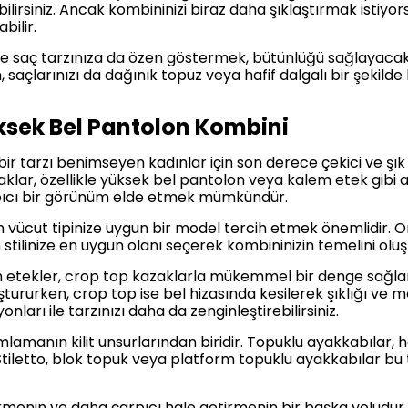
irsiniz. Ancak kombininizi biraz daha şıklaştırmak istiyorsa
bilir.
saç tarzınıza da özen göstermek, bütünlüğü sağlayacaktı
saçlarınızı da dağınık topuz veya hafif dalgalı bir şekilde 
ksek Bel Pantolon Kombini
ir tarzı benimseyen kadınlar için son derece çekici ve şık 
klar, özellikle yüksek bel pantolon veya kalem etek gibi a
pıcı bir görünüm elde etmek mümkündür.
 vücut tipinize uygun bir model tercih etmek önemlidir. Om
tilinize en uygun olanı seçerek kombininizin temelini oluştu
etekler, crop top kazaklarla mükemmel bir denge sağlar. 
tururken, crop top ise bel hizasında kesilerek şıklığı ve m
arı ile tarzınızı daha da zenginleştirebilirsiniz.
lamanın kilit unsurlarından biridir. Topuklu ayakkabılar
. Stiletto, blok topuk veya platform topuklu ayakkabılar b
tirmenin ve daha çarpıcı hale getirmenin bir başka yoludur