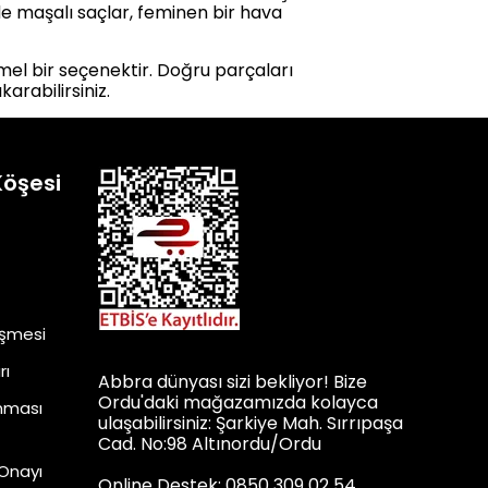
de maşalı saçlar, feminen bir hava
el bir seçenektir. Doğru parçaları
arabilirsiniz.
Köşesi
eşmesi
rı
Abbra dünyası sizi bekliyor! Bize
Ordu'daki mağazamızda kolayca
unması
ulaşabilirsiniz: Şarkiye Mah. Sırrıpaşa
Cad. No:98 Altınordu/Ordu
 Onayı
Online Destek: 0850 309 02 54