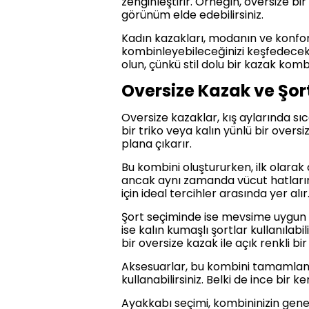
zenginleştirir. Örneğin, oversize bir
görünüm elde edebilirsiniz.
Kadın kazakları, modanın ve konforun
kombinleyebileceğinizi keşfedecek,
olun, çünkü stil dolu bir kazak kombi
Oversize Kazak ve Şor
Oversize kazaklar, kış aylarında sıc
bir triko veya kalın yünlü bir overs
plana çıkarır.
Bu kombini oluştururken, ilk olarak
ancak aynı zamanda vücut hatların
için ideal tercihler arasında yer alır
Şort seçiminde ise mevsime uygun k
ise kalın kumaşlı şortlar kullanılab
bir oversize kazak ile açık renkli b
Aksesuarlar, bu kombini tamamlaman
kullanabilirsiniz. Belki de ince bir
Ayakkabı seçimi, kombininizin genel