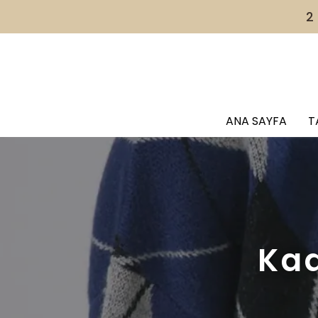
2
ANA SAYFA
T
Kad