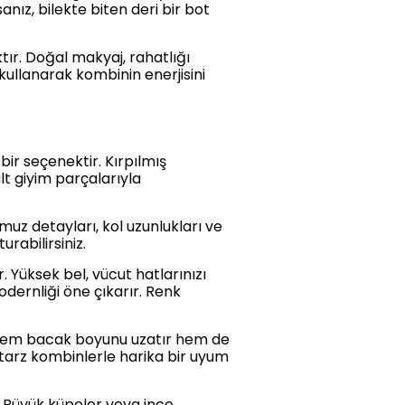
nız, bilekte biten deri bir bot
r. Doğal makyaj, rahatlığı
kullanarak kombinin enerjisini
bir seçenektir. Kırpılmış
lt giyim parçalarıyla
uz detayları, kol uzunlukları ve
rabilirsiniz.
Yüksek bel, vücut hatlarınızı
odernliği öne çıkarır. Renk
, hem bacak boyunu uzatır hem de
u tarz kombinlerle harika bir uyum
. Büyük küpeler veya ince