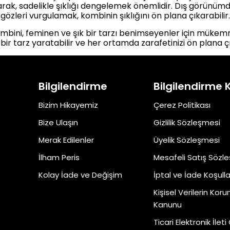
arak, sadelikle şıklığı dengelemek önemlidir. Dış görünüm
gözleri vurgulamak, kombinin şıklığını ön plana çıkarabilir.
mbini, feminen ve şık bir tarzı benimseyenler için mükemm
bir tarz yaratabilir ve her ortamda zarafetinizi ön plana çık
Bilgilendirme
Bilgilendirme 
Bizim Hikayemiz
Çerez Politikası
Bize Ulaşın
Gizlilik Sözleşmesi
Merak Edilenler
Üyelik Sözleşmesi
İlham Peris
Mesafeli Satış Sözl
Kolay İade ve Değişim
İptal ve İade Koşulla
Kişisel Verilerin Kor
Kanunu
Ticari Elektronik İleti