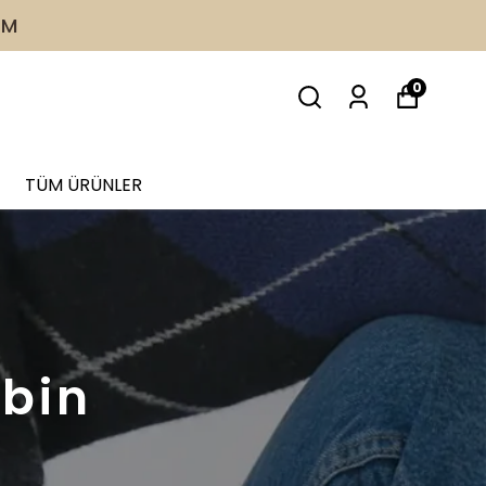
İM
0
TÜM ÜRÜNLER
mbin