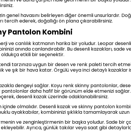
rsiniz.
zin genel havasını belirleyen diğer önemli unsurlardır. Do
 tercih ederek, doğallığı ön plana çıkarabilirsiniz.
nny Pantolon Kombini
rji ve canlılık katmanın harika bir yoludur. Leopar desenl
ininizi anında canlandırabilir. Bu desenli kazakları, sade 
ldukça etkili bir seçenektir.
kendi tarzınıza uygun bir desen ve renk paleti tercih etme
asik ve şık bir hava katar. Örgülü veya inci detaylı kazaklar
azakla dengeyi sağlar. Koyu renk skinny pantolonlar, desen
ny pantolonlar daha hafif bir görünüm elde etmenizi sağla
çerek, desenli kazak üzerinde odaklanabilirsiniz.
 içinde olmalıdır. Desenli kazak ve skinny pantolon kombi
opuklu ayakkabılar, kombininizi şıklıkla tamamlayarak uzun 
irmenin ve zenginleştirmenin bir başka yoludur. Sade bir ç
kleyebilir. Ayrıca, günlük takılar veya saat gibi detaylarl