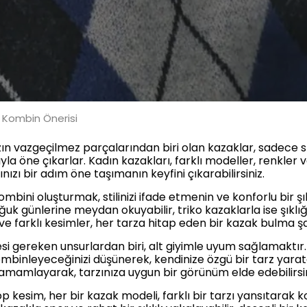
ı Kombin Önerisi
 vazgeçilmez parçalarından biri olan kazaklar, sadece sı
a öne çıkarlar. Kadın kazakları, farklı modeller, renkler 
nızı bir adım öne taşımanın keyfini çıkarabilirsiniz.
bini oluşturmak, stilinizi ifade etmenin ve konforlu bir şı
ğuk günlerine meydan okuyabilir, triko kazaklarla ise şıklığı
e farklı kesimler, her tarza hitap eden bir kazak bulma şans
si gereken unsurlardan biri, alt giyimle uyum sağlamaktır.
mbinleyeceğinizi düşünerek, kendinize özgü bir tarz yaratab
tamamlayarak, tarzınıza uygun bir görünüm elde edebilirsin
p kesim, her bir kazak modeli, farklı bir tarzı yansıtarak