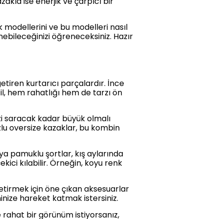
azakla ise enerjik ve çarpıcı bir
k modellerini ve bu modelleri nasıl
ebileceğinizi öğreneceksiniz. Hazır
etiren kurtarıcı parçalardır. İnce
til, hem rahatlığı hem de tarzı ön
izi saracak kadar büyük olmalı
lu oversize kazaklar, bu kombin
a pamuklu şortlar, kış aylarında
kici kılabilir. Örneğin, koyu renk
etirmek için öne çıkan aksesuarlar
ninize hareket katmak istersiniz.
 rahat bir görünüm istiyorsanız,