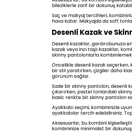
bileziklerle zarif bir dokunuş katabili
Saç ve makyaj tercihleri, kombinini
hava katar. Makyajda da soft tonları
Desenli Kazak ve Ski
Desenli kazaklar, gardırobunuza ene
kazak veya inci taşlı kazaklar, komb
skinny pantolonlarla kombinlemek o
Öncelikle desenli kazak seçerken, 
bir stil yaratırken, çizgiler daha kl
görünüm sağlar.
Sade bir skinny pantolon, desenli k
çıkarırken, pastel tonlardaki skin
basic renkte bir skinny pantolon se
Ayakkabı seçimi, kombininizle uyum
ayakkabılar tercih edebilirsiniz. T
Aksesuarlar, bu kombini kişiselleşt
kombininize minimalist bir dokunuş e