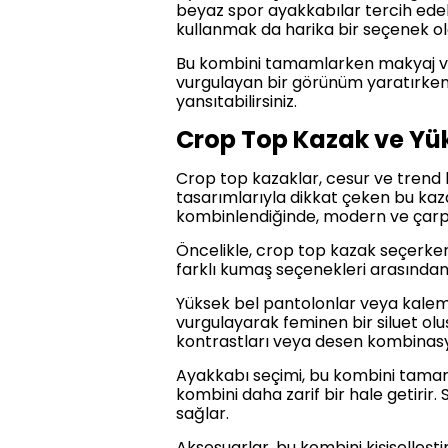
beyaz spor ayakkabılar tercih edebil
kullanmak da harika bir seçenek ola
Bu kombini tamamlarken makyaj ve 
vurgulayan bir görünüm yaratırken, 
yansıtabilirsiniz.
Crop Top Kazak ve Yü
Crop top kazaklar, cesur ve trend b
tasarımlarıyla dikkat çeken bu kaza
kombinlendiğinde, modern ve çar
Öncelikle, crop top kazak seçerken
farklı kumaş seçenekleri arasından s
Yüksek bel pantolonlar veya kalem 
vurgulayarak feminen bir siluet oluş
kontrastları veya desen kombinasyonl
Ayakkabı seçimi, bu kombini tamam
kombini daha zarif bir hale getirir
sağlar.
Aksesuarlar, bu kombini kişiselleş