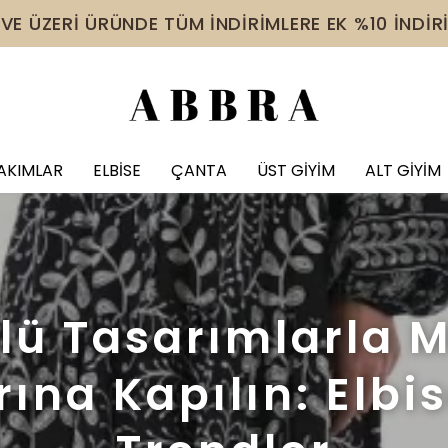
 VE ÜZERİ ÜRÜNDE TÜM İNDİRİMLERE EK %10 İNDİR
AKIMLAR
ELBİSE
ÇANTA
ÜST GİYİM
ALT GİYİM
lü Tasarımlarla 
ına Kapılın: Elbi