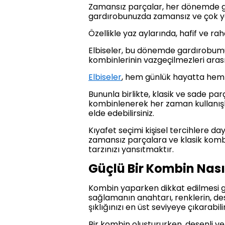
Zamansız parçalar, her dönemde giy
gardırobunuzda zamansız ve çok y
Özellikle yaz aylarında, hafif ve raha
Elbiseler, bu dönemde gardırobumuzu
kombinlerinin vazgeçilmezleri aras
Elbiseler
, hem günlük hayatta hem d
Bununla birlikte, klasik ve sade pa
kombinlenerek her zaman kullanışlı
elde edebilirsiniz.
Kıyafet seçimi kişisel tercihlere da
zamansız parçalara ve klasik kombi
tarzınızı yansıtmaktır.
Güçlü Bir Kombin Nası
Kombin yaparken dikkat edilmesi ge
sağlamanın anahtarı, renklerin, des
şıklığınızı en üst seviyeye çıkarabil
Bir kombin oluştururken, desenli ve