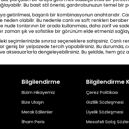
abilir. Bu basit stil önerisi, gardırobunuzun temel bir par
ya getirilmesi, başarılı bir kombinasyonun anahtarıdır. Can
e neden olabilir. Bu nedenle canlı ve soft renkleri bera
 ve nude tonlarının bir arada kullanıması, daha zarif ve sa
 her zaman şık ve sofistike bir görünüm elde etmenizi sağla
ki seçimlerinizde sınırsız seçeneklere sahipsiniz. Canlı r
 geniş bir yelpazede tercih yapabilirsiniz. Bu durumda, ca
ve aksesuarlarla dengeleyebilirsiniz. Bu şekilde, hem göz 
Bilgilendirme
Bilgilendirme 
Bizim Hikayemiz
Çerez Politikası
Bize Ulaşın
Gizlilik Sözleşmesi
Merak Edilenler
Üyelik Sözleşmesi
İlham Peris
Mesafeli Satış Sözl