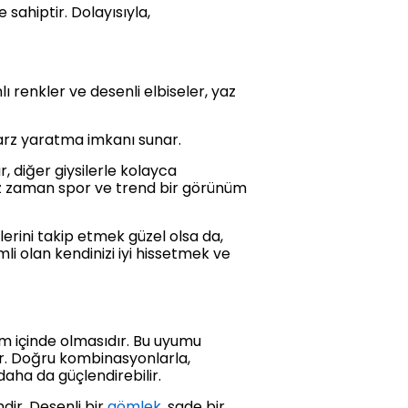
sahiptir. Dolayısıyla,
 renkler ve desenli elbiseler, yaz
tarz yaratma imkanı sunar.
, diğer giysilerle kolayca
niz zaman spor ve trend bir görünüm
lerini takip etmek güzel olsa da,
 olan kendinizi iyi hissetmek ve
um içinde olmasıdır. Bu uyumu
ır. Doğru kombinasyonlarla,
 daha da güçlendirebilir.
dir. Desenli bir
gömlek
, sade bir