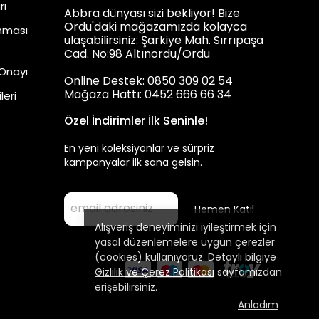
rı
Abbra dünyası sizi bekliyor! Bize
Ordu'daki mağazamızda kolayca
unması
ulaşabilirsiniz: Şarkiye Mah. Sırrıpaşa
Cad. No:98 Altınordu/Ordu
 Onayı
Online Destek: 0850 309 02 54
Mağaza Hattı: 0452 666 66 34
leri
Özel İndirimler İlk Seninle!
En yeni koleksiyonlar ve sürpriz
kampanyalar ilk sana gelsin.
Hemen Katıl
Alışveriş deneyiminizi iyileştirmek için
yasal düzenlemelere uygun çerezler
(cookies) kullanıyoruz. Detaylı bilgiye
Gizlilik ve Çerez Politikası
sayfamızdan
erişebilirsiniz.
Anladım