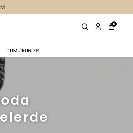
İM
0
TÜM ÜRÜNLER
Moda
selerde