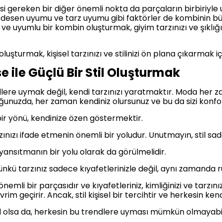
i gereken bir diğer önemli nokta da parçaların birbiriyle 
u, desen uyumu ve tarz uyumu gibi faktörler de kombinin 
e uyumlu bir kombin oluşturmak, giyim tarzınızı ve şıklığın
şturmak, kişisel tarzınızı ve stilinizi ön plana çıkarmak için
e ile Güçlü Bir Stil Oluşturmak
dlere uymak değil, kendi tarzınızı yaratmaktır. Moda her 
uğunuzda, her zaman kendiniz olursunuz ve bu da sizi konfor
bir yönü, kendinize özen göstermektir.
zınızı ifade etmenin önemli bir yoludur. Unutmayın, stil sade
ı yansıtmanın bir yolu olarak da görülmelidir.
 çünkü tarzınız sadece kıyafetlerinizle değil, aynı zamanda ru
nemli bir parçasıdır ve kıyafetleriniz, kimliğinizi ve tarzın
rim geçirir. Ancak, stil kişisel bir tercihtir ve herkesin ken
l olsa da, herkesin bu trendlere uyması mümkün olmayabil