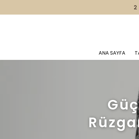
2
ANA SAYFA
T
Güç
Rüzgar