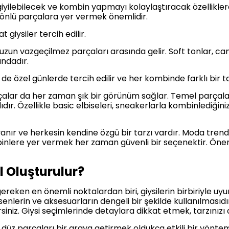
ilebilecek ve kombin yapmayı kolaylaştıracak özelliklere 
önlü parçalara yer vermek önemlidir.
t giysiler tercih edilir.
n vazgeçilmez parçaları arasında gelir. Soft tonlar, canlı
ındadır.
e özel günlerde tercih edilir ve her kombinde farklı bir 
rçalar da her zaman şık bir görünüm sağlar. Temel parçalar
dır. Özellikle basic elbiseleri, sneakerlarla kombinlediği
yanır ve herkesin kendine özgü bir tarzı vardır. Moda trend
nlere yer vermek her zaman güvenli bir seçenektir. Önemli
l Oluşturulur?
reken en önemli noktalardan biri, giysilerin birbiriyle uy
enlerin ve aksesuarların dengeli bir şekilde kullanılmasıd
irsiniz. Giysi seçimlerinde detaylara dikkat etmek, tarzınızı
 düz parçaları bir araya getirmek oldukça etkili bir yöntem