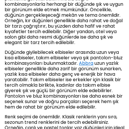
kombinasyonlarla herhangi bir düğünde şık ve uygun
bir görünüm elde etmek mümkündür. Öncelikle,
düğünün gerçekleşeceği mekân ve tema önemlidir.
Örneğin, kır düğünleri genellikle daha rahat ve doğal
bir tarzı çağrıştırır, bu yüzden daha hafif ve rahat
kıyafetler tercih edilebilir. Diğer yandan, otel veya
salon gibi daha resmi düğünlerde ise daha şık ve
elegant bir tarz tercih edilebilir.
Düğünde giyilebilecek elbiseler arasında uzun veya
kısa elbiseler, takım elbiseler veya şık pantolon-bluz
kombinasyonları bulunmaktadır.
Abbra
uzun yazlık
elbiseler genellikle daha zarif bir görünüm sunarken,
yazlık kısa elbiseler daha genç ve enerjik bir hava
yaratabilir. Takım elbiseler ise erkekler için klasik bir
tercih olmakla birlikte, kadınlar da takım elbise
giyerek şık ve güçlü bir görünüm elde edebilirler.
Pantolon ve bluz kombinasyonları ise daha esnek bir
seçenek sunar ve doğru parçaları seçerek hem şık
hem de rahat bir görünüm elde edilebilir.
Renk seçimi de önemlidir. Klasik renklerin yanı sıra,
sezonun trend renklerini de tercih edebilirsiniz.
Örneğin, canlı ve pastel tonlar yaz düğünleri için ideal