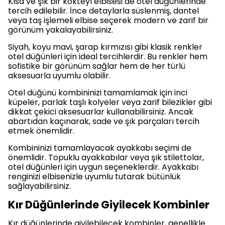
Kısa ve şık bir kokteyl elbisesi de otel düğünlerinde
tercih edilebilir. İnce detaylarla süslenmiş, dantel
veya taş işlemeli elbise seçerek modern ve zarif bir
görünüm yakalayabilirsiniz.
Siyah, koyu mavi, şarap kırmızısı gibi klasik renkler
otel düğünleri için ideal tercihlerdir. Bu renkler hem
sofistike bir görünüm sağlar hem de her türlü
aksesuarla uyumlu olabilir.
Otel düğünü kombininizi tamamlamak için inci
küpeler, parlak taşlı kolyeler veya zarif bilezikler gibi
dikkat çekici aksesuarlar kullanabilirsiniz. Ancak
abartıdan kaçınarak, sade ve şık parçaları tercih
etmek önemlidir.
Kombininizi tamamlayacak ayakkabı seçimi de
önemlidir. Topuklu ayakkabılar veya şık stilettolar,
otel düğünleri için uygun seçeneklerdir. Ayakkabı
renginizi elbisenizle uyumlu tutarak bütünlük
sağlayabilirsiniz.
Kır Düğünlerinde Giyilecek Kombinler
Kır düğünlerinde giyilebilecek kombinler, genellikle