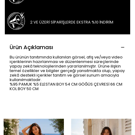
2 VE ÜZERİ SİPARİŞLERDE EKSTRA %10 İNDİRİM
Ürün Açıklaması
Bu ürünün tanıtımında kullanılan görsel, afiş ve/veya video
içeriklerinin hazırlanması ve düzenlenmesi süreçlerinde
yapay zekâ teknolojilerinden yararlanılmıştır. Ürüne ilişkin
temel özellikler ve bilgiler gerçeği yansıtmakta olup, yapay
zekâ destekli içerikler tanıtım ve görsel sunum amacıyla
kullanılmaktadır.
%95 PAMUK %5 ELESTAN BOY 54 CM GÖĞÜS ÇEVRESİ 66 CM
KOL BOY 50 CM