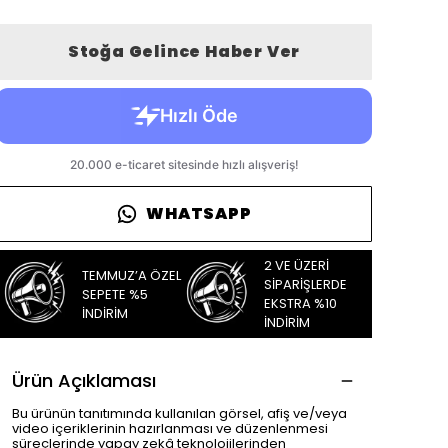
Stoğa Gelince Haber Ver
WHATSAPP
2 VE ÜZERİ
TEMMUZ’A ÖZEL
SİPARİŞLERDE
SEPETE %5
EKSTRA %10
İNDİRİM
İNDİRİM
Ürün Açıklaması
Bu ürünün tanıtımında kullanılan görsel, afiş ve/veya
video içeriklerinin hazırlanması ve düzenlenmesi
süreçlerinde yapay zekâ teknolojilerinden