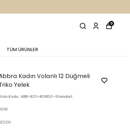
İM
0
TÜM ÜRÜNLER
Abbra Kadın Volanlı 12 Düğmeli
Triko Yelek
Ürün Kodu
:
ABR-6211-BORDO-Standart
RENK
BEDEN