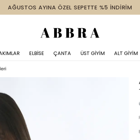
 VE ÜZERİ ÜRÜNDE TÜM İNDİRİMLERE EK %10 İNDİR
AKIMLAR
ELBİSE
ÇANTA
ÜST GİYİM
ALT GİYİM
eri