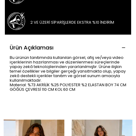
2 VE ÜZERİ SİPARİŞLERDE EKSTRA %10 İNDİRİM
Ürün Açıklaması
Bu ürünün tanıtımında kullanılan görsel, afiş ve/veya video
içeriklerinin hazırlanması ve düzenlenmesi süreçlerinde
yapay zekâ teknolojilerinden yararlanılmıştır. Ürüne ilişkin
temel özellikler ve bilgiler gerçeği yansıtmakta olup, yapay
zekâ destekli içerikler tanıtım ve görsel sunum amacıyla
kullanılmaktadır.
Material: %73 AKRİLİK %25 POLYESTER %2 ELASTAN BOY 74 CM
GÖĞÜS ÇEVRESİ 110 CM KOL 60 CM