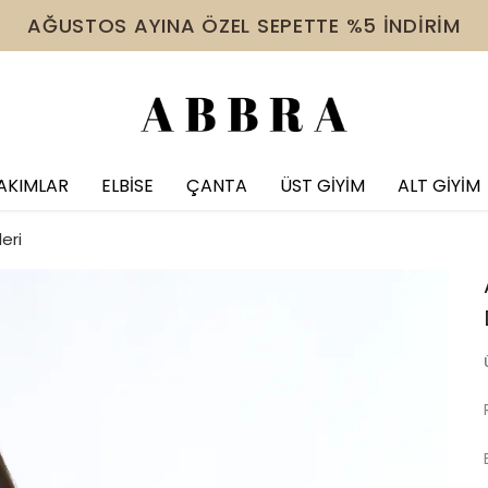
 VE ÜZERİ ÜRÜNDE TÜM İNDİRİMLERE EK %10 İNDİR
AKIMLAR
ELBİSE
ÇANTA
ÜST GİYİM
ALT GİYİM
eri