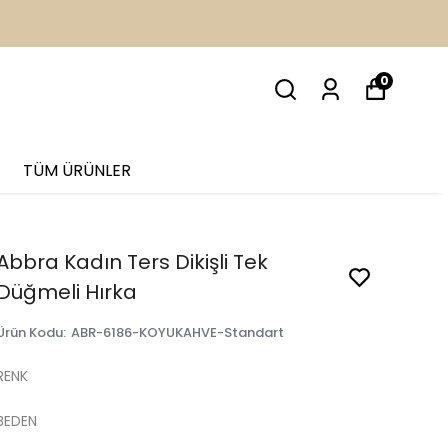
İM
0
TÜM ÜRÜNLER
Abbra Kadın Ters Dikişli Tek
Düğmeli Hırka
Ürün Kodu
:
ABR-6186-KOYUKAHVE-Standart
RENK
BEDEN