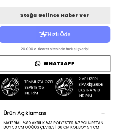
Stoğa Gelince Haber Ver
WHATSAPP
2 VE ÜZERİ
TEMMUZ’A ÖZEL
SİPARİŞLERDE
SEPETE %5
EKSTRA %10
İNDİRİM
İNDİRİM
Ürün Açıklaması
MATERİAL: %80 AKRİLİK %13 POLYESTER %7 POLİÜRETAN
BOY 53 CM GÖĞÜS ÇEVRESİ 106 CM KOL BOY 54 CM