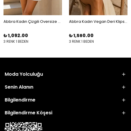
Abbra Kadın Çizgili Oversize Modal Gömlek
Abbra Kadın Vegan Deri Klips Tokalı Desenli Astarlı Omuz Askılı Küçük Çanta
₺ 1,092.00
₺ 1,560.00
3 RENK 1 BEDEN
3 RENK 1 BEDEN
Moda Yolculuğu
Senin Alanın
Bilgilendirme
Bilgilendirme Köşesi