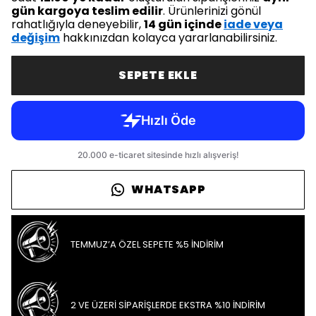
gün kargoya teslim edilir
. Ürünlerinizi gönül
rahatlığıyla deneyebilir,
14 gün içinde
iade veya
değişim
hakkınızdan kolayca yararlanabilirsiniz.
SEPETE EKLE
WHATSAPP
TEMMUZ’A ÖZEL SEPETE %5 İNDİRİM
2 VE ÜZERİ SİPARİŞLERDE EKSTRA %10 İNDİRİM