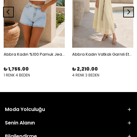
Abbra Kadın %100 Pamuk Jean Şort
Abbra Kadın Vatkalı Garnili Eteği Astarlı Elbise
₺ 1,755.00
₺ 2,210.00
1 RENK 4 BEDEN
4 RENK 3 BEDEN
Moda Yolculuğu
Senin Alanın
Bilgilendirme