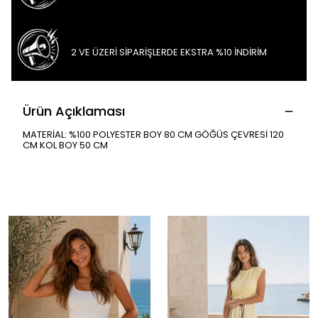
2 VE ÜZERİ SİPARİŞLERDE EKSTRA %10 İNDİRİM
Ürün Açıklaması
MATERİAL: %100 POLYESTER BOY 80 CM GÖĞÜS ÇEVRESİ 120
CM KOL BOY 50 CM