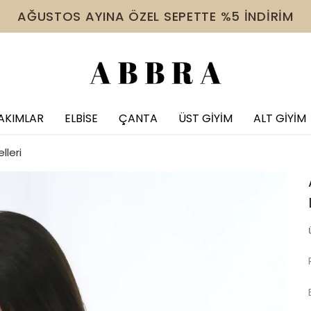
 VE ÜZERİ ÜRÜNDE TÜM İNDİRİMLERE EK %10 İNDİR
AKIMLAR
ELBİSE
ÇANTA
ÜST GİYİM
ALT GİYİM
leri