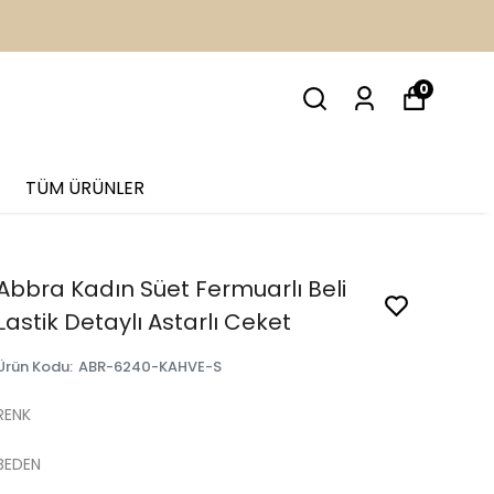
İM
0
TÜM ÜRÜNLER
Abbra Kadın Süet Fermuarlı Beli
Lastik Detaylı Astarlı Ceket
Ürün Kodu
:
ABR-6240-KAHVE-S
RENK
BEDEN