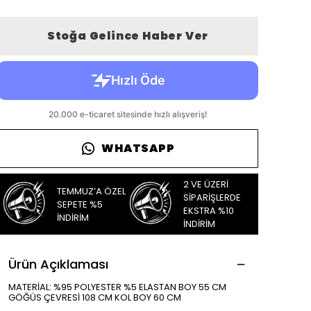
Stoğa Gelince Haber Ver
WHATSAPP
2 VE ÜZERİ
TEMMUZ’A ÖZEL
SİPARİŞLERDE
SEPETE %5
EKSTRA %10
İNDİRİM
İNDİRİM
Ürün Açıklaması
MATERİAL: %95 POLYESTER %5 ELASTAN BOY 55 CM
GÖĞÜS ÇEVRESİ 108 CM KOL BOY 60 CM