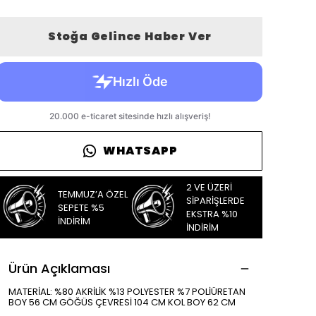
Stoğa Gelince Haber Ver
WHATSAPP
2 VE ÜZERİ
TEMMUZ’A ÖZEL
SİPARİŞLERDE
SEPETE %5
EKSTRA %10
İNDİRİM
İNDİRİM
Ürün Açıklaması
MATERİAL: %80 AKRİLİK %13 POLYESTER %7 POLİÜRETAN
BOY 56 CM GÖĞÜS ÇEVRESİ 104 CM KOL BOY 62 CM