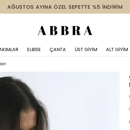
 VE ÜZERİ ÜRÜNDE TÜM İNDİRİMLERE EK %10 İNDİR
AKIMLAR
ELBİSE
ÇANTA
ÜST GİYİM
ALT GİYİM
eri