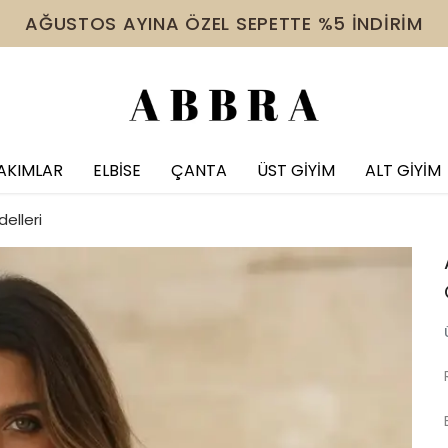
 VE ÜZERİ ÜRÜNDE TÜM İNDİRİMLERE EK %10 İNDİR
AKIMLAR
ELBİSE
ÇANTA
ÜST GİYİM
ALT GİYİM
elleri