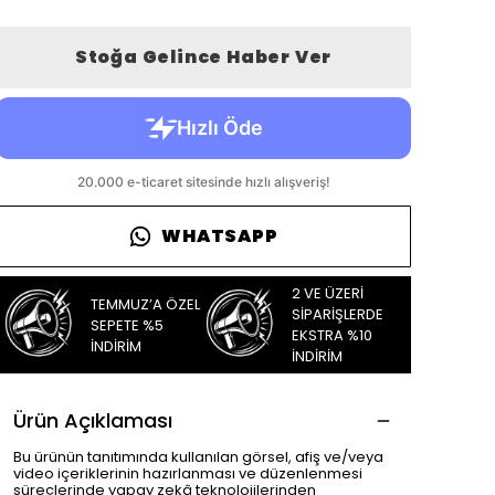
Stoğa Gelince Haber Ver
WHATSAPP
2 VE ÜZERİ
TEMMUZ’A ÖZEL
SİPARİŞLERDE
SEPETE %5
EKSTRA %10
İNDİRİM
İNDİRİM
Ürün Açıklaması
Bu ürünün tanıtımında kullanılan görsel, afiş ve/veya
video içeriklerinin hazırlanması ve düzenlenmesi
süreçlerinde yapay zekâ teknolojilerinden