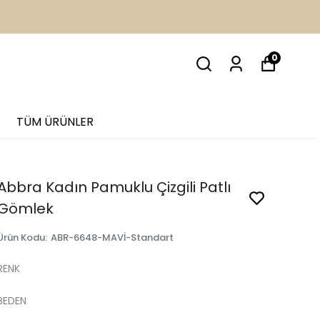
İM
0
TÜM ÜRÜNLER
Abbra Kadın Pamuklu Çizgili Patlı
Gömlek
Ürün Kodu
:
ABR-6648-MAVİ-Standart
RENK
BEDEN