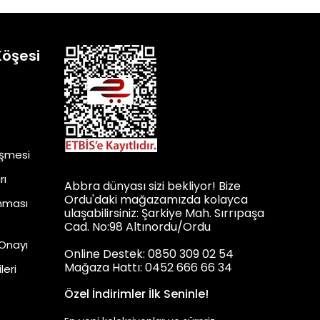
Köşesi
eşmesi
rı
Abbra dünyası sizi bekliyor! Bize
Ordu'daki mağazamızda kolayca
unması
ulaşabilirsiniz: Şarkiye Mah. Sırrıpaşa
Cad. No:98 Altınordu/Ordu
 Onayı
Online Destek: 0850 309 02 54
Mağaza Hattı: 0452 666 66 34
leri
Özel İndirimler İlk Seninle!