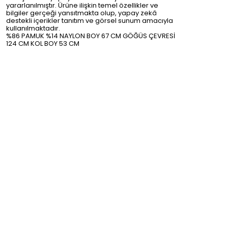
yararlanılmıştır. Ürüne ilişkin temel özellikler ve
bilgiler gerçeği yansıtmakta olup, yapay zekâ
destekli içerikler tanıtım ve görsel sunum amacıyla
kullanılmaktadır.
%86 PAMUK %14 NAYLON BOY 67 CM GÖĞÜS ÇEVRESİ
124 CM KOL BOY 53 CM