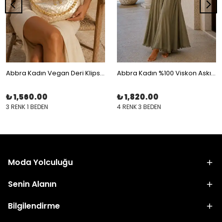
Abbra Kadın Vegan Deri Klips Tokalı Desenli Astarlı Omuz Askılı Küçük Çanta
Abbra Kadın %100 Viskon Askılı Astarlı Yazlık Elbise
₺ 1,560.00
₺ 1,820.00
3 RENK 1 BEDEN
4 RENK 3 BEDEN
Moda Yolculuğu
Senin Alanın
Bilgilendirme