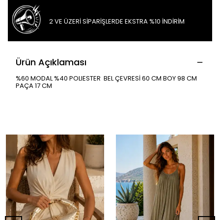
2 VE ÜZERİ SİPARİŞLERDE EKSTRA %10 İNDİRİM
Ürün Açıklaması
%60 MODAL %40 POLIESTER BEL ÇEVRESİ 60 CM BOY 98 CM
PAÇA 17 CM