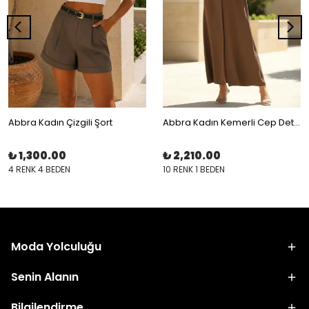
Abbra Kadın Çizgili Şort
Abbra Kadın Kemerli Cep Detaylı Modal Gömlek Elbise
₺ 1,300.00
₺ 2,210.00
4 RENK 4 BEDEN
10 RENK 1 BEDEN
Moda Yolculuğu
Senin Alanın
Bilgilendirme