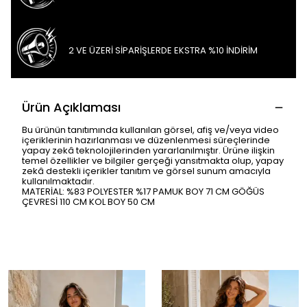
2 VE ÜZERİ SİPARİŞLERDE EKSTRA %10 İNDİRİM
Ürün Açıklaması
Bu ürünün tanıtımında kullanılan görsel, afiş ve/veya video
içeriklerinin hazırlanması ve düzenlenmesi süreçlerinde
yapay zekâ teknolojilerinden yararlanılmıştır. Ürüne ilişkin
temel özellikler ve bilgiler gerçeği yansıtmakta olup, yapay
zekâ destekli içerikler tanıtım ve görsel sunum amacıyla
kullanılmaktadır.
MATERİAL: %83 POLYESTER %17 PAMUK BOY 71 CM GÖĞÜS
ÇEVRESİ 110 CM KOL BOY 50 CM