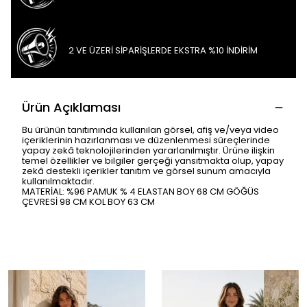
2 VE ÜZERİ SİPARİŞLERDE EKSTRA %10 İNDİRİM
Ürün Açıklaması
Bu ürünün tanıtımında kullanılan görsel, afiş ve/veya video
içeriklerinin hazırlanması ve düzenlenmesi süreçlerinde
yapay zekâ teknolojilerinden yararlanılmıştır. Ürüne ilişkin
temel özellikler ve bilgiler gerçeği yansıtmakta olup, yapay
zekâ destekli içerikler tanıtım ve görsel sunum amacıyla
kullanılmaktadır.
MATERİAL: %96 PAMUK % 4 ELASTAN BOY 68 CM GÖĞÜS
ÇEVRESİ 98 CM KOL BOY 63 CM