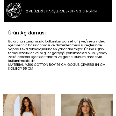
2 VE ÜZERİ SİPARİŞLERDE EKSTRA %10 İNDİRİM
Ürün Açıklaması
Bu ürünün tanıtımında kullanılan görsel, afiş ve/veya video
içeriklerinin hazırlanması ve düzenlenmesi süreçlerinde
yapay zekâ teknolojilerinden yararlanılmıştır. Ürüne ilişkin
temel özellikler ve bilgiler gerçeği yansıtmakta olup, yapay
zekâ destekli içerikler tanıtım ve görsel sunum amacıyla
kullanılmaktadır.
MATERİAL: %100 COTTON BOY 76 CM GÖĞÜS ÇEVRESİ 114 CM
KOL BOY 55 CM