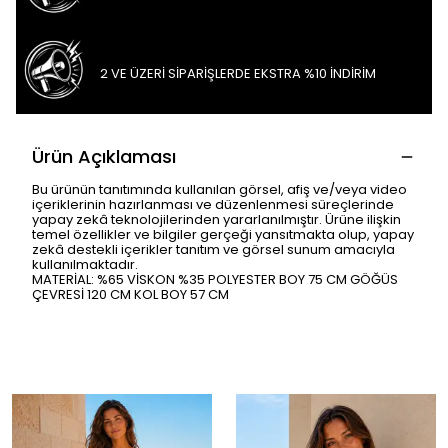
2 VE ÜZERİ SİPARİŞLERDE EKSTRA %10 İNDİRİM
Ürün Açıklaması
Bu ürünün tanıtımında kullanılan görsel, afiş ve/veya video
içeriklerinin hazırlanması ve düzenlenmesi süreçlerinde
yapay zekâ teknolojilerinden yararlanılmıştır. Ürüne ilişkin
temel özellikler ve bilgiler gerçeği yansıtmakta olup, yapay
zekâ destekli içerikler tanıtım ve görsel sunum amacıyla
kullanılmaktadır.
MATERİAL: %65 VİSKON %35 POLYESTER BOY 75 CM GÖĞÜS
ÇEVRESİ 120 CM KOL BOY 57 CM