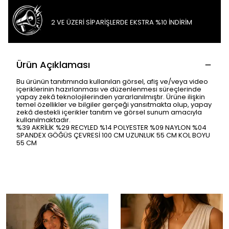
2 VE ÜZERİ SİPARİŞLERDE EKSTRA %10 İNDİRİM
Ürün Açıklaması
Bu ürünün tanıtımında kullanılan görsel, afiş ve/veya video
içeriklerinin hazırlanması ve düzenlenmesi süreçlerinde
yapay zekâ teknolojilerinden yararlanılmıştır. Ürüne ilişkin
temel özellikler ve bilgiler gerçeği yansıtmakta olup, yapay
zekâ destekli içerikler tanıtım ve görsel sunum amacıyla
kullanılmaktadır.
%39 AKRİLİK %29 RECYLED %14 POLYESTER %09 NAYLON %04
SPANDEX GÖĞÜS ÇEVRESİ 100 CM UZUNLUK 55 CM KOL BOYU
55 CM