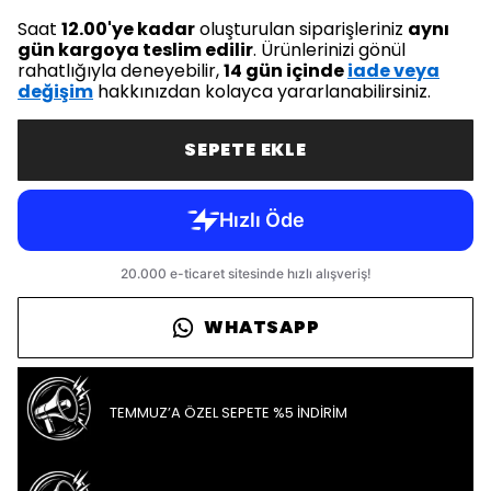
Saat
12.00'ye kadar
oluşturulan siparişleriniz
aynı
gün kargoya teslim edilir
. Ürünlerinizi gönül
rahatlığıyla deneyebilir,
14 gün içinde
iade veya
değişim
hakkınızdan kolayca yararlanabilirsiniz.
SEPETE EKLE
WHATSAPP
TEMMUZ’A ÖZEL SEPETE %5 İNDİRİM