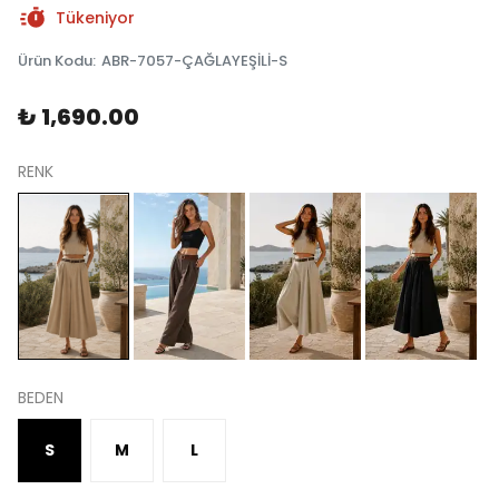
Tükeniyor
Ürün Kodu
:
ABR-7057-ÇAĞLAYEŞİLİ-S
₺ 1,690.00
RENK
BEDEN
S
M
L