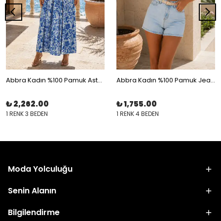
Abbra Kadın %100 Pamuk Astarlı Boyundan Bağlamalı Elbise
Abbra Kadın %100 Pamuk Jean Şort
₺ 2,262.00
₺ 1,755.00
1 RENK 3 BEDEN
1 RENK 4 BEDEN
Moda Yolculuğu
Senin Alanın
Bilgilendirme