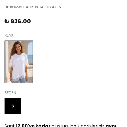
Ürün Kodu
:
ABR-6814-BEYAZ-S
₺ 936.00
RENK
BEDEN
S
Saat
12.00'ye kadar
oluşturulan siparişleriniz
aynı