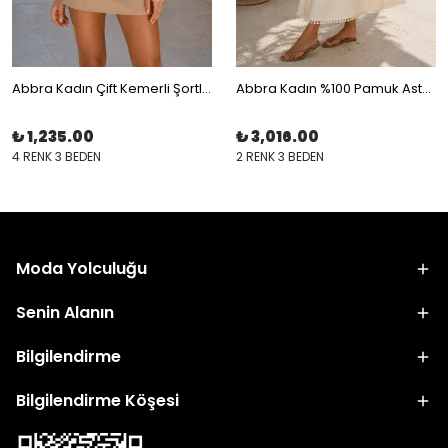
Abbra Kadın Çift Kemerli Şortlu Etek
Abbra Kadın %100 Pamuk Astarlı Beli Bağcıklı Lastikli Taneli Etek
₺ 1,235.00
₺ 3,016.00
4 RENK 3 BEDEN
2 RENK 3 BEDEN
Moda Yolculuğu
Senin Alanın
Bilgilendirme
Bilgilendirme Köşesi