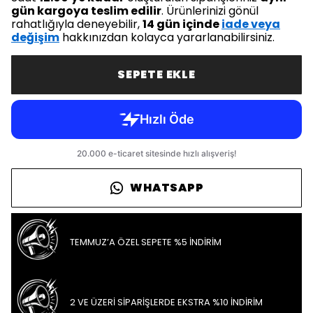
gün kargoya teslim edilir
. Ürünlerinizi gönül
rahatlığıyla deneyebilir,
14 gün içinde
iade veya
değişim
hakkınızdan kolayca yararlanabilirsiniz.
SEPETE EKLE
WHATSAPP
TEMMUZ’A ÖZEL SEPETE %5 İNDİRİM
2 VE ÜZERİ SİPARİŞLERDE EKSTRA %10 İNDİRİM