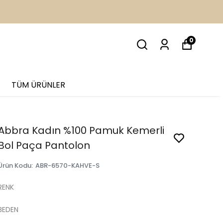
İM
0
TÜM ÜRÜNLER
Abbra Kadın %100 Pamuk Kemerli
Bol Paça Pantolon
Ürün Kodu
:
ABR-6570-KAHVE-S
RENK
BEDEN