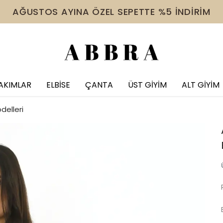
 VE ÜZERİ ÜRÜNDE TÜM İNDİRİMLERE EK %10 İNDİR
AKIMLAR
ELBİSE
ÇANTA
ÜST GİYİM
ALT GİYİM
delleri