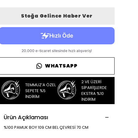
Stoğa Gelince Haber Ver
WHATSAPP
2 VE ÜZERİ
TEMMUZ’A ÖZEL
SİPARİŞLERDE
SEPETE %5
EKSTRA %10
İNDİRİM
İNDİRİM
Ürün Açıklaması
%100 PAMUK BOY 109 CM BEL ÇEVRESİ 70 CM