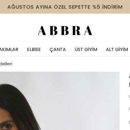
 VE ÜZERİ ÜRÜNDE TÜM İNDİRİMLERE EK %10 İNDİR
AKIMLAR
ELBİSE
ÇANTA
ÜST GİYİM
ALT GİYİM
elleri