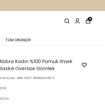
İM
0
TÜM ÜRÜNLER
Abbra Kadın %100 Pamuk İlmek
Baskılı Oversize Gömlek
Ürün Kodu
:
ABR-6307-BEBEMAVİSİ-S
RENK
BEDEN