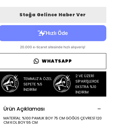
Stoğa Gelince Haber Ver
WHATSAPP
2 VE ÜZERİ
TEMMUZ’A ÖZEL
SİPARİŞLERDE
SEPETE %5
EKSTRA %10
İNDİRİM
İNDİRİM
Ürün Açıklaması
MATERİAL: %100 PAMUK BOY 75 CM GÖĞÜS ÇEVRESİ 120
CM KOL BOY 55 CM