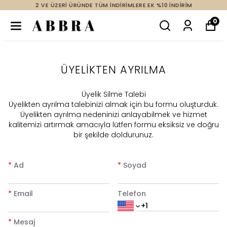
2 VE ÜZERİ ÜRÜNDE TÜM İNDİRİMLERE EK %10 İNDİRİM
0
ÜYELİKTEN AYRILMA
Üyelik Silme Talebi
Üyelikten ayrılma talebinizi almak için bu formu oluşturduk.
Üyelikten ayrılma nedeninizi anlayabilmek ve hizmet
kalitemizi artırmak amacıyla lütfen formu eksiksiz ve doğru
bir şekilde doldurunuz.
*
Ad
*
Soyad
*
Email
Telefon
*
Mesaj