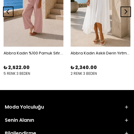
Abbra Kadın %100 Pamuk Sıfır Kol Beli Lastikli İpli Astarlı Takım
Abbra Kadın Askılı Derin Yırtmaçlı Astarlı Elbise
₺ 2,522.00
₺ 2,340.00
5 RENK 3 BEDEN
2 RENK 3 BEDEN
Moda Yolculuğu
Senin Alanın
Bilgilendirme