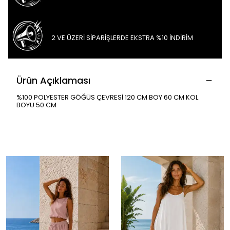
2 VE ÜZERİ SİPARİŞLERDE EKSTRA %10 İNDİRİM
Ürün Açıklaması
%100 POLYESTER GÖĞÜS ÇEVRESİ 120 CM BOY 60 CM KOL
BOYU 50 CM