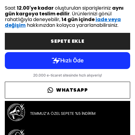
Saat
12.00'ye kadar
oluşturulan siparişleriniz
aynı
gün kargoya teslim edilir
. Ürünlerinizi gönül
rahatlığıyla deneyebilir,
14 gün içinde
iade veya
değişim
hakkınızdan kolayca yararlanabilirsiniz.
SEPETE EKLE
WHATSAPP
TEMMUZ’A ÖZEL SEPETE %5 İNDİRİM