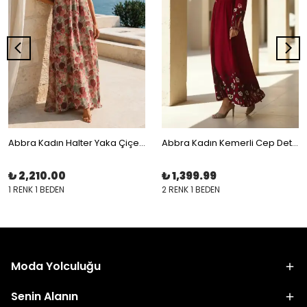
Abbra Kadın Halter Yaka Çiçek Desenli Elbise
Abbra Kadın Kemerli Cep Detaylı Salaş %100 Viskon Yazlık Elbise
₺ 2,210.00
₺ 1,399.99
1 RENK 1 BEDEN
2 RENK 1 BEDEN
Moda Yolculuğu
Senin Alanın