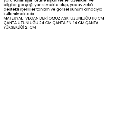
yararlanılmıştır. Ürüne ilişkin temel özellikler ve
bilgiler gerçeği yansıtmakta olup, yapay zekâ
destekli içerikler tanıtım ve görsel sunum amacıyla
kullanılmaktadır.
MATERYAL : VEGAN DERİ OMUZ ASKI UZUNLUĞU 110 CM
ÇANTA UZUNLUĞU 24 CM ÇANTA ENİ 14 CM ÇANTA
YÜKSEKLİĞİ 21 CM