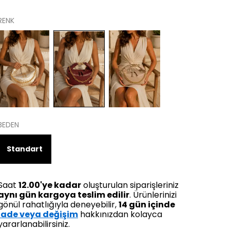
RENK
BEDEN
Standart
Saat
12.00'ye kadar
oluşturulan siparişleriniz
aynı gün kargoya teslim edilir
. Ürünlerinizi
gönül rahatlığıyla deneyebilir,
14 gün içinde
iade veya değişim
hakkınızdan kolayca
yararlanabilirsiniz.