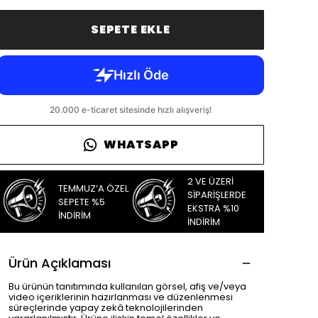
SEPETE EKLE
WHATSAPP
2 VE ÜZERİ
TEMMUZ’A ÖZEL
SİPARİŞLERDE
SEPETE %5
EKSTRA %10
İNDİRİM
İNDİRİM
Ürün Açıklaması
Bu ürünün tanıtımında kullanılan görsel, afiş ve/veya
video içeriklerinin hazırlanması ve düzenlenmesi
süreçlerinde yapay zekâ teknolojilerinden