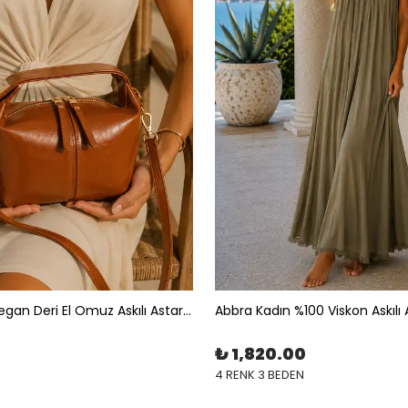
ABBRA Kadın Vegan Deri El Omuz Askılı Astarlı Küçük Çanta
0
₺ 1,820.00
4 RENK 3 BEDEN