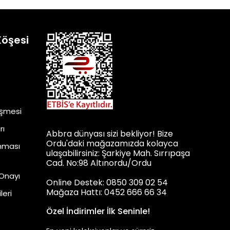
Köşesi
eşmesi
rı
Abbra dünyası sizi bekliyor! Bize
Ordu'daki mağazamızda kolayca
unması
ulaşabilirsiniz: Şarkiye Mah. Sırrıpaşa
Cad. No:98 Altınordu/Ordu
 Onayı
Online Destek: 0850 309 02 54
Mağaza Hattı: 0452 666 66 34
leri
Özel İndirimler İlk Seninle!