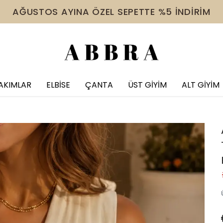
 VE ÜZERİ ÜRÜNDE TÜM İNDİRİMLERE EK %10 İNDİR
AKIMLAR
ELBİSE
ÇANTA
ÜST GİYİM
ALT GİYİM