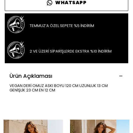
WHATSAPP
TEMMUZ’A ÖZEL SEPETE %5 İNDİRİM
2 VE ÜZERİ SİPARİŞLERDE EKSTRA %10 İNDİRİM
Ürün Açıklaması
VEGAN DERİ OMUZ ASKI BOYU 120 CM UZUNLUK 13 CM
GENİŞLİK 23 CM EN 12 CM