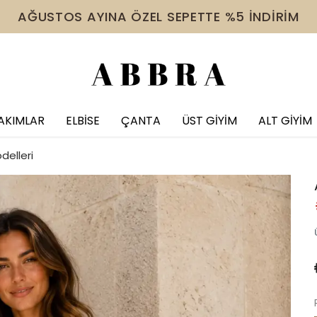
 VE ÜZERİ ÜRÜNDE TÜM İNDİRİMLERE EK %10 İNDİR
AKIMLAR
ELBİSE
ÇANTA
ÜST GİYİM
ALT GİYİM
delleri