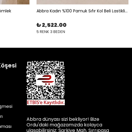
Gömlek
Abbra Kadın %100 Pamuk Sıfır Kol Beli Lastikli İpli Astarlı Takım
₺ 2,522.00
5 RENK 3 BEDEN
Köşesi
eşmesi
rı
Abbra dünyası sizi bekliyor! Bize
Ordu'daki mağazamızda kolayca
unması
ulaşabilirsiniz: Şarkiye Mah. Sırrıpaşa