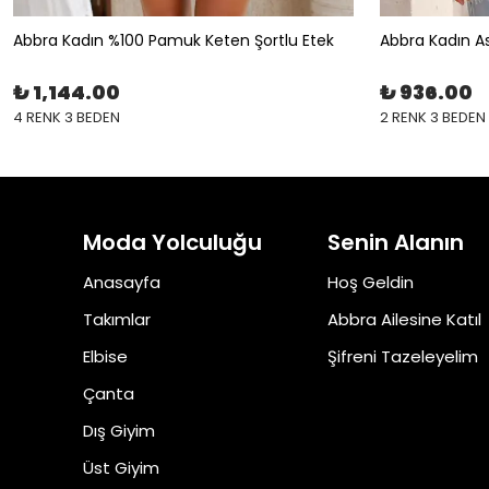
Abbra Kadın %100 Pamuk Keten Şortlu Etek
Abbra Kadın As
₺ 1,144.00
₺ 936.00
4 RENK 3 BEDEN
2 RENK 3 BEDEN
Moda Yolculuğu
Senin Alanın
Anasayfa
Hoş Geldin
Takımlar
Abbra Ailesine Katıl
Elbise
Şifreni Tazeleyelim
Çanta
Dış Giyim
Üst Giyim