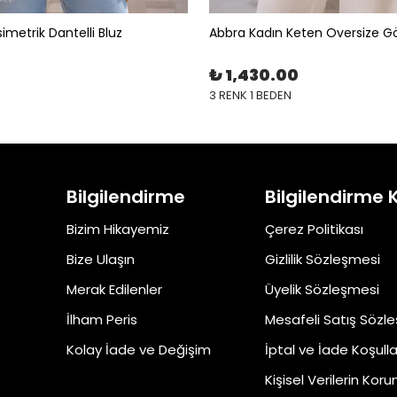
imetrik Dantelli Bluz
Abbra Kadın Keten Oversize 
₺ 1,430.00
3 RENK 1 BEDEN
Bilgilendirme
Bilgilendirme 
Bizim Hikayemiz
Çerez Politikası
Bize Ulaşın
Gizlilik Sözleşmesi
Merak Edilenler
Üyelik Sözleşmesi
İlham Peris
Mesafeli Satış Sözl
Kolay İade ve Değişim
İptal ve İade Koşulla
Kişisel Verilerin Kor