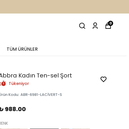
İM
0
TÜM ÜRÜNLER
Abbra Kadın Ten-sel Şort
Tükeniyor
Ürün Kodu
:
ABR-6981-LACİVERT-S
₺ 988.00
RENK