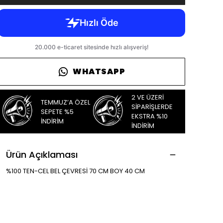
WHATSAPP
2 VE ÜZERİ
TEMMUZ’A ÖZEL
SİPARİŞLERDE
SEPETE %5
EKSTRA %10
İNDİRİM
İNDİRİM
Ürün Açıklaması
%100 TEN-CEL BEL ÇEVRESİ 70 CM BOY 40 CM