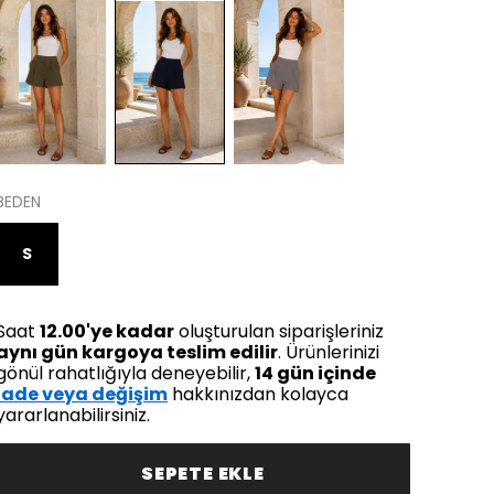
BEDEN
S
Saat
12.00'ye kadar
oluşturulan siparişleriniz
aynı gün kargoya teslim edilir
. Ürünlerinizi
gönül rahatlığıyla deneyebilir,
14 gün içinde
iade veya değişim
hakkınızdan kolayca
yararlanabilirsiniz.
SEPETE EKLE