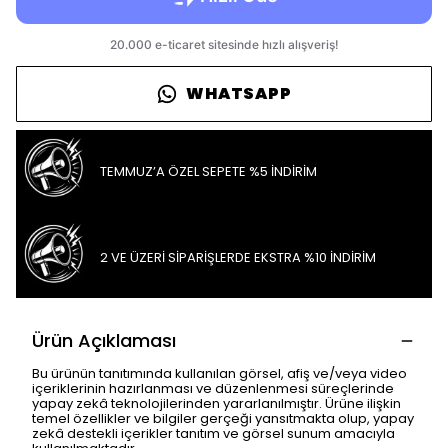
WHATSAPP
TEMMUZ’A ÖZEL SEPETE %5 İNDİRİM
2 VE ÜZERİ SİPARİŞLERDE EKSTRA %10 İNDİRİM
Ürün Açıklaması
Bu ürünün tanıtımında kullanılan görsel, afiş ve/veya video
içeriklerinin hazırlanması ve düzenlenmesi süreçlerinde
yapay zekâ teknolojilerinden yararlanılmıştır. Ürüne ilişkin
temel özellikler ve bilgiler gerçeği yansıtmakta olup, yapay
zekâ destekli içerikler tanıtım ve görsel sunum amacıyla