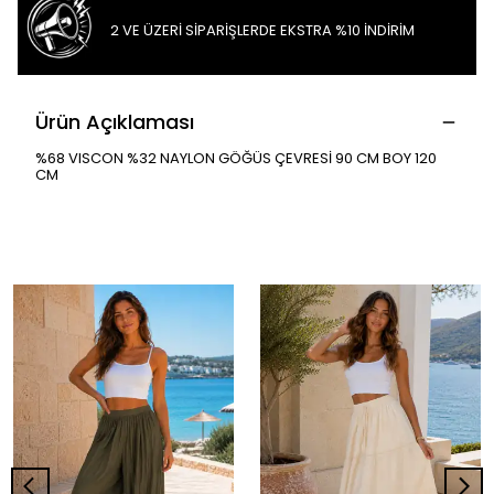
2 VE ÜZERİ SİPARİŞLERDE EKSTRA %10 İNDİRİM
Ürün Açıklaması
%68 VISCON %32 NAYLON GÖĞÜS ÇEVRESİ 90 CM BOY 120
CM