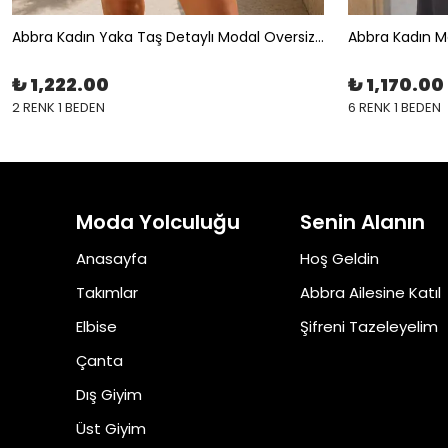
Abbra Kadın Yaka Taş Detaylı Modal Oversize Gömlek
Abbra Kadın 
₺ 1,222.00
₺ 1,170.00
2 RENK 1 BEDEN
6 RENK 1 BEDEN
Moda Yolculuğu
Senin Alanın
Anasayfa
Hoş Geldin
Takımlar
Abbra Ailesine Katıl
Elbise
Şifreni Tazeleyelim
Çanta
Dış Giyim
Üst Giyim