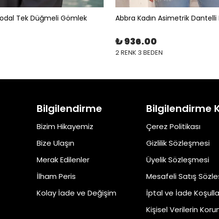
Modal Tek Düğmeli Gömlek
Abbra Kadın Asimetrik Dantelli 
₺ 936.00
2 RENK 3 BEDEN
Bilgilendirme
Bilgilendirme 
Bizim Hikayemiz
Çerez Politikası
Bize Ulaşın
Gizlilik Sözleşmesi
Merak Edilenler
Üyelik Sözleşmesi
İlham Peris
Mesafeli Satış Sözl
Kolay İade ve Değişim
İptal ve İade Koşulla
Kişisel Verilerin Kor