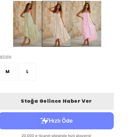
BEDEN
M
L
Stoğa Gelince Haber Ver