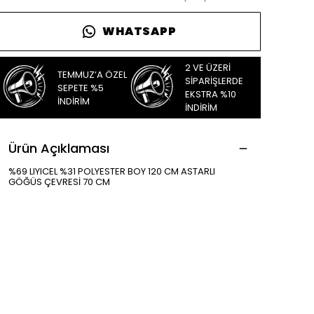
WHATSAPP
2 VE ÜZERİ
TEMMUZ’A ÖZEL
SİPARİŞLERDE
SEPETE %5
EKSTRA %10
İNDİRİM
İNDİRİM
Ürün Açıklaması
%69 LIYICEL %31 POLYESTER BOY 120 CM ASTARLI
GÖĞÜS ÇEVRESİ 70 CM