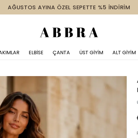
 VE ÜZERİ ÜRÜNDE TÜM İNDİRİMLERE EK %10 İNDİR
AKIMLAR
ELBİSE
ÇANTA
ÜST GİYİM
ALT GİYİM