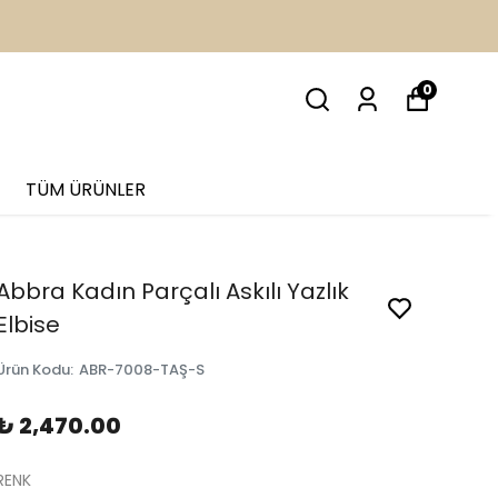
İM
0
TÜM ÜRÜNLER
Abbra Kadın Parçalı Askılı Yazlık
Elbise
Ürün Kodu
:
ABR-7008-TAŞ-S
₺ 2,470.00
RENK