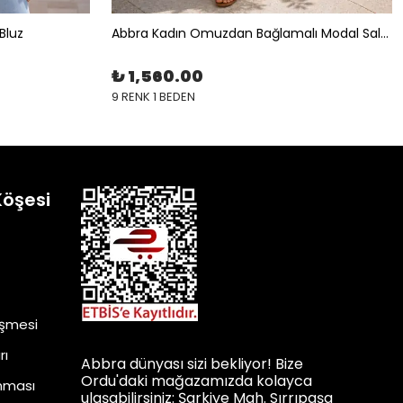
Bluz
Abbra Kadın Omuzdan Bağlamalı Modal Salaş Elbise
₺ 1,560.00
9 RENK 1 BEDEN
Köşesi
eşmesi
rı
Abbra dünyası sizi bekliyor! Bize
Ordu'daki mağazamızda kolayca
unması
ulaşabilirsiniz: Şarkiye Mah. Sırrıpaşa