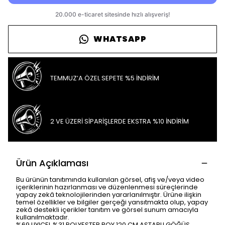
WHATSAPP
TEMMUZ’A ÖZEL SEPETE %5 İNDİRİM
2 VE ÜZERİ SİPARİŞLERDE EKSTRA %10 İNDİRİM
Ürün Açıklaması
Bu ürünün tanıtımında kullanılan görsel, afiş ve/veya video
içeriklerinin hazırlanması ve düzenlenmesi süreçlerinde
yapay zekâ teknolojilerinden yararlanılmıştır. Ürüne ilişkin
temel özellikler ve bilgiler gerçeği yansıtmakta olup, yapay
zekâ destekli içerikler tanıtım ve görsel sunum amacıyla
kullanılmaktadır.
%69 LIYICEL %31 POLYESTER BOY 120 CM ASTARLI GÖĞÜS