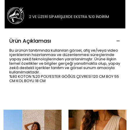
2 VE ÜZERİ SİPARİŞLERDE EKSTRA %10 İNDİRİM
Ürün Açıklaması
Bu ürünün tanıtımında kullanılan görsel, afiş ve/veya video
içeriklerinin hazırlanması ve düzenlenmesi süreçlerinde
yapay zekâ teknolojilerinden yararlanılmıştır. Ürüne ilişkin
temel özellikler ve bilgiler gerçeği yansıtmakta olup, yapay
zekâ destekli içerikler tanıtım ve görsel sunum amacıyla
kullanılmaktadır.
%80 KOTON %20 POLYESTER GÖĞÜS ÇEVRESİ 120 CM BOY 55
CM KOL BOYU 18 CM