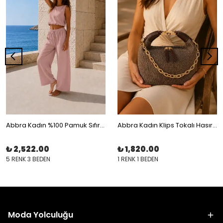
Abbra Kadın %100 Pamuk Sıfır Kol Beli Lastikli İpli Astarlı Takım
Abbra Kadın Klips Tokalı Hasır Çanta
₺ 2,522.00
₺ 1,820.00
5 RENK 3 BEDEN
1 RENK 1 BEDEN
Moda Yolculuğu