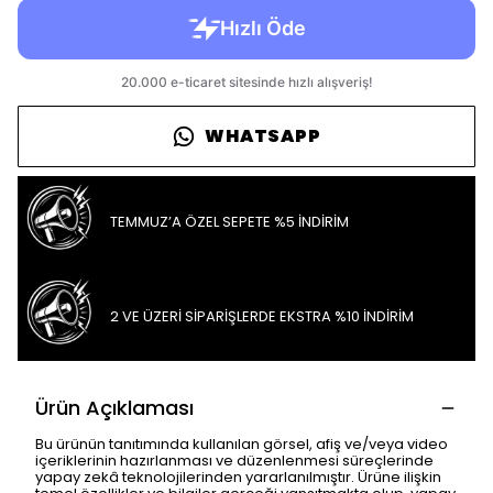
WHATSAPP
TEMMUZ’A ÖZEL SEPETE %5 İNDİRİM
2 VE ÜZERİ SİPARİŞLERDE EKSTRA %10 İNDİRİM
Ürün Açıklaması
Bu ürünün tanıtımında kullanılan görsel, afiş ve/veya video
içeriklerinin hazırlanması ve düzenlenmesi süreçlerinde
yapay zekâ teknolojilerinden yararlanılmıştır. Ürüne ilişkin