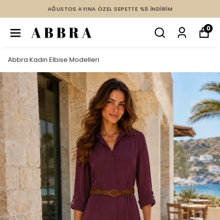
2 VE ÜZERİ ÜRÜNDE TÜM İNDİRİMLERE EK %10 İNDİRİM
0
Abbra Kadın Elbise Modelleri