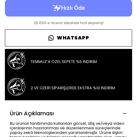
WHATSAPP
TEMMUZ’A ÖZEL SEPETE %5 İNDİRİM
2 VE ÜZERİ SİPARİŞLERDE EKSTRA %10 İNDİRİM
Ürün Açıklaması
Bu ürünün tanıtımında kullanılan görsel, afiş ve/veya video
içeriklerinin hazırlanması ve düzenlenmesi süreçlerinde
yapay zekâ teknolojilerinden yararlanılmıştır. Ürüne ilişkin