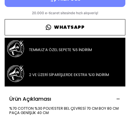
WHATSAPP
TEMMUZ’A ÖZEL SEPETE %5 İNDİRİM
2 VE ÜZERİ SİPARİŞLERDE EKSTRA %10 İNDİRİM
Ürün Açıklaması
%70 COTTON %30 POLYESTER BEL ÇEVRESİ 70 CM BOY 80 CM
PAÇA GENİŞLİK 40 CM