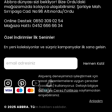
Abbra dünyası sizi bekliyor! Bize Ordu'daki
mağazamızda kolayca ulaşabilirsiniz: Şarkiye Mah.
Sırrıpaşa Cad. No:98 Altınordu/Ordu
Online Destek: 0850 309 02 54
Mağaza Hattı: 0452 666 66 34
Özel İndirimler İlk Seninle!
En yeni koleksiyonlar ve sürpriz kampanyalar ilk sana gelsin.
Hemen Katıl
Alışveriş deneyiminizi iyileştirmek için
yasal düzenlemelere uygun çerezler
(cookies) kullanıyoruz. Detaylı bilgiye
Gizlilik ve Çerez Politikası
sayfamızdan
erişebilirsiniz.
Anladım
© 2025 ABBRA. Tüm hakları saklıdır.