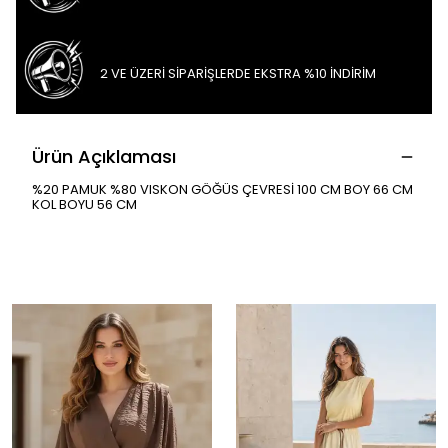
2 VE ÜZERİ SİPARİŞLERDE EKSTRA %10 İNDİRİM
Ürün Açıklaması
%20 PAMUK %80 VISKON GÖĞÜS ÇEVRESİ 100 CM BOY 66 CM
KOL BOYU 56 CM