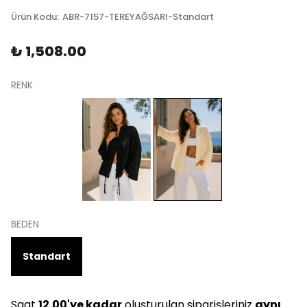
Ürün Kodu
:
ABR-7157-TEREYAĞSARI-Standart
₺ 1,508.00
RENK
BEDEN
Standart
Saat
12.00'ye kadar
oluşturulan siparişleriniz
aynı