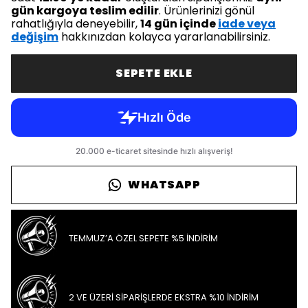
gün kargoya teslim edilir
. Ürünlerinizi gönül
rahatlığıyla deneyebilir,
14 gün içinde
iade veya
değişim
hakkınızdan kolayca yararlanabilirsiniz.
SEPETE EKLE
WHATSAPP
TEMMUZ’A ÖZEL SEPETE %5 İNDİRİM
2 VE ÜZERİ SİPARİŞLERDE EKSTRA %10 İNDİRİM